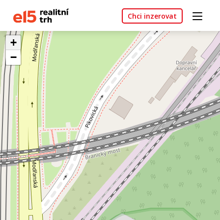
Chci inzerovat
+
−