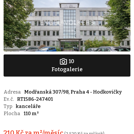
10
Fotogalerie
Adresa
Modřanská 307/98, Praha 4 - Hodkovičky
Ev. č.
RT1586-247401
Typ
kanceláře
Plocha
110 m²
210 Kč za m²/měsíc
(2 520 Kč za m²/rok)