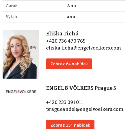
Garáž
Ano
Výtah
ano
Eliška Tichá
+420 736 470 765
eliska.ticha@engelvoelkers.com
Zobraz 64 nabídek
ENGEL & VÖLKERS Prague 5
+420 233 091 011
pragueandel@engelvoelkers.com
Zobraz 351 nabídek