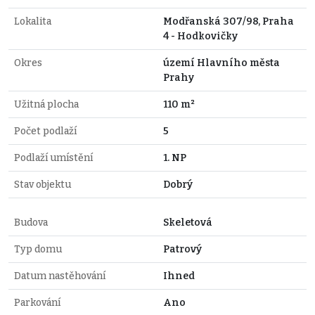
Lokalita
Modřanská 307/98, Praha
4 - Hodkovičky
Okres
území Hlavního města
Prahy
Užitná plocha
110 m²
Počet podlaží
5
Podlaží umístění
1. NP
Stav objektu
Dobrý
Budova
Skeletová
Typ domu
Patrový
Datum nastěhování
Ihned
Parkování
Ano