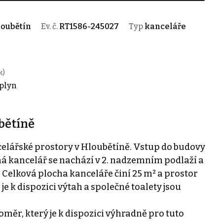
loubětín
Ev. č.
RT1586-245027
Typ
kanceláře
k)
 plyn
bětíně
lářské prostory v Hloubětíně. Vstup do budovy
ená kancelář se nachází v 2. nadzemním podlaží a
 Celková plocha kanceláře činí 25 m² a prostor
e k dispozici výtah a společné toalety jsou
měr, který je k dispozici výhradně pro tuto