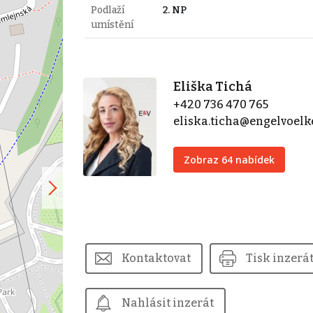
Podlaží
2. NP
umístění
Eliška Tichá
+420 736 470 765
eliska.ticha@engelvoel
Zobraz 64 nabídek
Kontaktovat
Tisk inzerá
Nahlásit inzerát