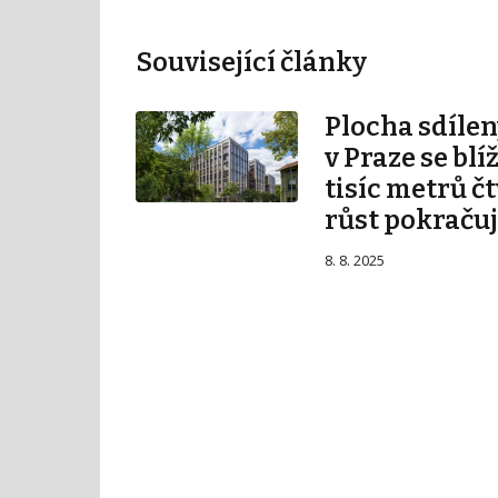
Související články
Plocha sdílen
v Praze se blí
tisíc metrů č
růst pokraču
8. 8. 2025