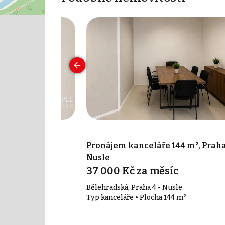
 17 m², Praha 7
Pronájem kanceláře 144 m², Praha
Nusle
síc
37 000 Kč za měsíc
Bělehradská, Praha 4 - Nusle
17 m²
Typ kanceláře • Plocha 144 m²