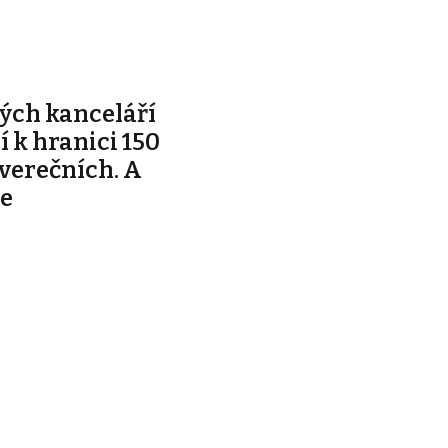
ých kanceláří
ží k hranici 150
tverečních. A
je