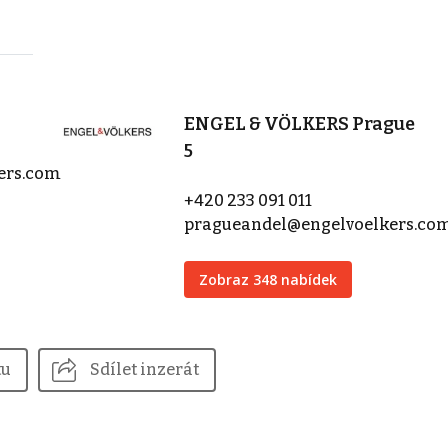
ENGEL & VÖLKERS Prague
5
kers.com
+420 233 091 011
pragueandel@engelvoelkers.co
Zobraz 348 nabídek
tu
Sdílet inzerát