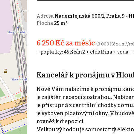
Adresa
Nademlejnská 600/1, Praha 9 - H
Plocha
25 m²
6 250 Kč za měsíc
(3 000 Kč za m²/ro
+ poplatky: 45 Kč/m2 + elektřina + voda +
Kancelář k pronájmu v Hlou
Nově Vám nabízíme k pronájmu kance
je zajištěn recepcí s ostrahou. Nabíz
je přístupná z centrální chodby domu.
je vybaven plastovými okny. V budově j
rovněž k dispozici.
Velkou výhodou je samostatný elektro