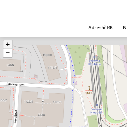
Adresář RK
N
+
−