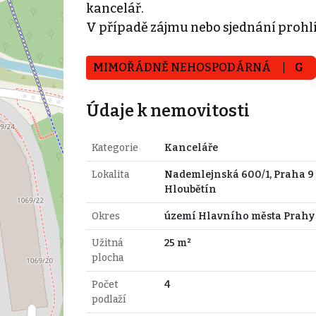
kancelář.
V případě zájmu nebo sjednání prohl
MIMOŘÁDNĚ NEHOSPODÁRNÁ
G
Údaje k nemovitosti
Kategorie
Kanceláře
Lokalita
Nademlejnská 600/1, Praha 9 
Hloubětín
Okres
území Hlavního města Prahy
Užitná
25 m²
plocha
Počet
4
podlaží