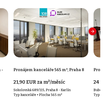
 -
Pronájem kanceláře 565 m², Praha 8
Pronáje
21,90 EUR za m²/měsíc
24 00
Sokolovská 689/115, Praha 8 - Karlín
Bubenečs
Typ kanceláře • Plocha 565 m²
Typ kanc