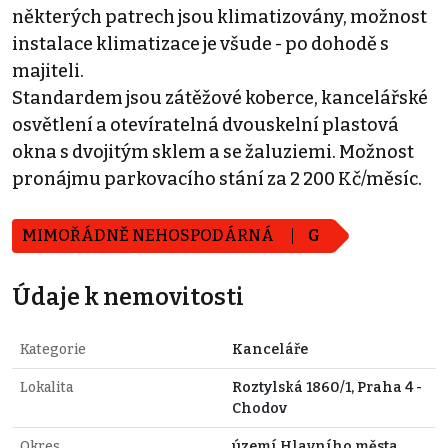
některých patrech jsou klimatizovány, možnost
instalace klimatizace je všude - po dohodě s
majiteli.
Standardem jsou zátěžové koberce, kancelářské
osvětlení a otevíratelná dvouskelní plastová
okna s dvojitým sklem a se žaluziemi. Možnost
pronájmu parkovacího stání za 2 200 Kč/měsíc.
MIMOŘÁDNĚ NEHOSPODÁRNÁ
G
Údaje k nemovitosti
Kategorie
Kanceláře
Lokalita
Roztylská 1860/1, Praha 4 -
Chodov
Okres
území Hlavního města