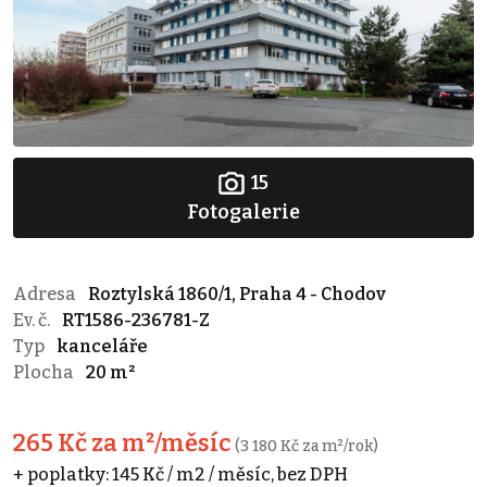
15
Fotogalerie
Adresa
Roztylská 1860/1, Praha 4 - Chodov
Ev. č.
RT1586-236781-Z
Typ
kanceláře
Plocha
20 m²
265 Kč za m²/měsíc
(3 180 Kč za m²/rok)
+ poplatky: 145 Kč / m2 / měsíc, bez DPH