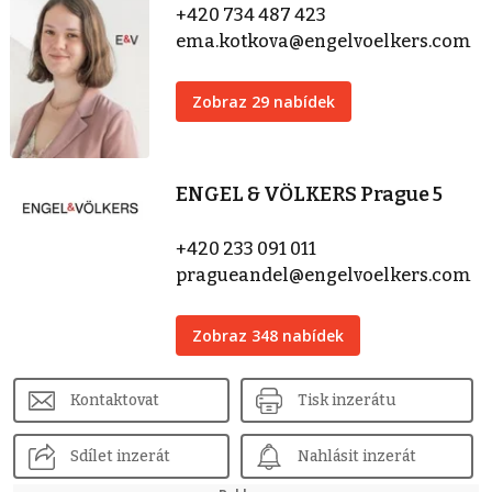
+420 734 487 423
ema.kotkova@engelvoelkers.com
Zobraz 29 nabídek
ENGEL & VÖLKERS Prague 5
+420 233 091 011
pragueandel@engelvoelkers.com
Zobraz 348 nabídek
Kontaktovat
Tisk inzerátu
Sdílet inzerát
Nahlásit inzerát