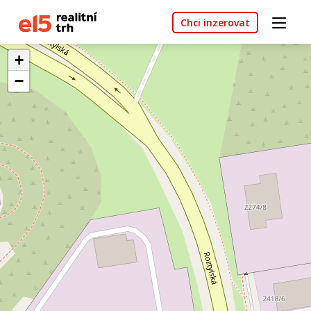
Chci inzerovat
+
−