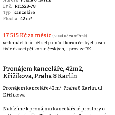
Adresa
Praha 8, Karlín
Ev. č.
RT1528-78
Typ
kanceláře
Plocha
42 m²
17 515 Kč za měsíc
(5 004 Kč za m²/rok)
sedmnáct tisíc pět set patnáct korun českých, osm
tisíc dvacet pět korun českých, + provize RK
Pronájem kanceláře, 42m2,
Křižíkova, Praha 8 Karlín
Pronájem kanceláře 42 m², Praha 8 Karlín, ul.
Křižíkova
Nabízíme k pronájmu kancelářské prostory o