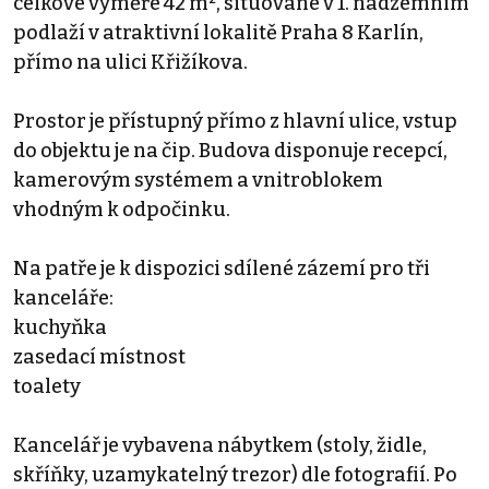
celkové výměře 42 m², situované v 1. nadzemním
podlaží v atraktivní lokalitě Praha 8 Karlín,
přímo na ulici Křižíkova.
Prostor je přístupný přímo z hlavní ulice, vstup
do objektu je na čip. Budova disponuje recepcí,
kamerovým systémem a vnitroblokem
vhodným k odpočinku.
Na patře je k dispozici sdílené zázemí pro tři
kanceláře:
kuchyňka
zasedací místnost
toalety
Kancelář je vybavena nábytkem (stoly, židle,
skříňky, uzamykatelný trezor) dle fotografií. Po