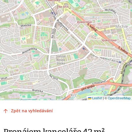
Leaflet
|
©
OpenStreetMap
Zpět na vyhledávání
Pronájem kanceláře 42 m²,