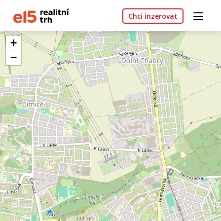
Chci inzerovat
+
−