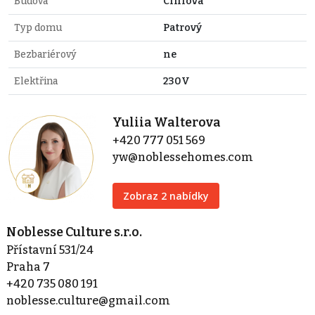
Budova
Cihlová
Typ domu
Patrový
Bezbariérový
ne
Elektřina
230V
Yuliia Walterova
+420 777 051 569
yw@noblessehomes.com
Zobraz 2 nabídky
Noblesse Culture s.r.o.
Přístavní 531/24
Praha 7
+420 735 080 191
noblesse.culture@gmail.com