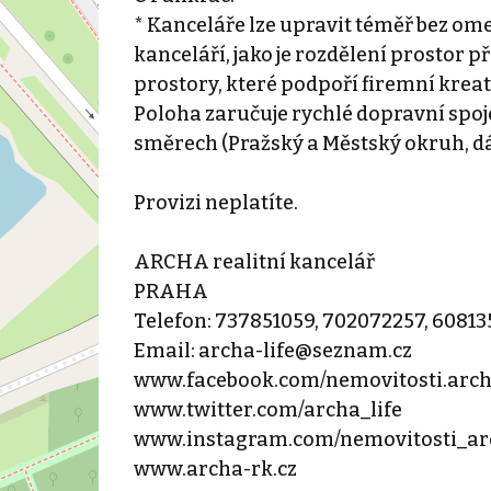
* Kanceláře lze upravit téměř bez om
kanceláří, jako je rozdělení prostor p
prostory, které podpoří firemní kreat
Poloha zaručuje rychlé dopravní spoj
směrech (Pražský a Městský okruh, dál
Provizi neplatíte.
ARCHA realitní kancelář
PRAHA
Telefon: 737851059, 702072257, 6081
Email: archa-life@seznam.cz
www.facebook.com/nemovitosti.arc
www.twitter.com/archa_life
www.instagram.com/nemovitosti_ar
www.archa-rk.cz