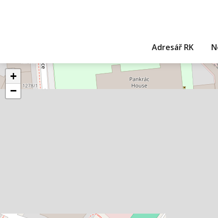
Adresář RK
N
+
−