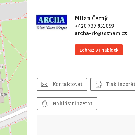
Milan Černý
+420 737 851 059
archa-rk@seznam.cz
Zobraz 91 nabídek
Kontaktovat
Tisk inzerá
Nahlásit inzerát