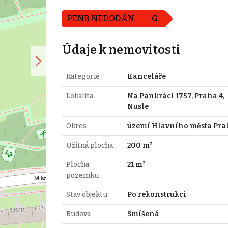
PENB NEDODÁN
G
Údaje k nemovitosti
Kategorie
Kanceláře
Lokalita
Na Pankráci 1757, Praha 4,
Nusle
Okres
území Hlavního města Pra
Užitná plocha
200 m²
Plocha
21 m²
pozemku
Stav objektu
Po rekonstrukci
Budova
Smíšená