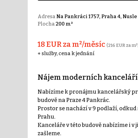
Adresa
Na Pankráci 1757, Praha 4, Nusle
Plocha
200 m²
18 EUR za m²/měsíc
(216 EUR za m²
+ služby, cena k jednání
Nájem moderních kanceláří 
Nabízíme k pronájmu kancelářský pros
budově na Praze 4 Pankrác.
Prostor se nachází v 9 podlaží, odkud
Prahu.
Kanceláře v této budově nabízíme i v 
zašleme.