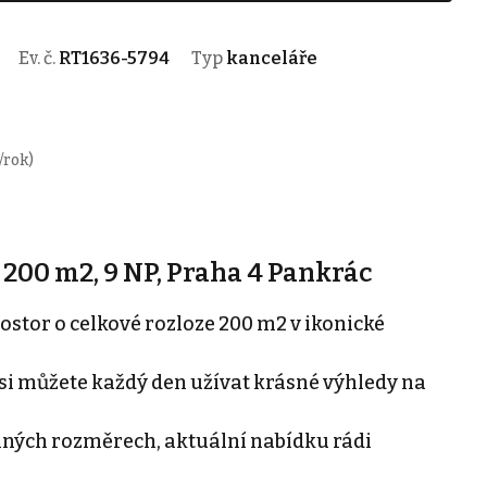
Ev. č.
RT1636-5794
Typ
kanceláře
/rok)
200 m2, 9 NP, Praha 4 Pankrác
tor o celkové rozloze 200 m2 v ikonické
 si můžete každý den užívat krásné výhledy na
jiných rozměrech, aktuální nabídku rádi