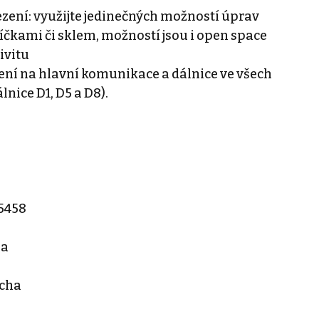
ezení: využijte jedinečných možností úprav
říčkami či sklem, možností jsou i open space
ivitu
ení na hlavní komunikace a dálnice ve všech
nice D1, D5 a D8).
35458
ha
cha