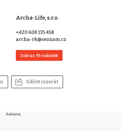
Archa-Life, s.r.o.
+420 608 135 458
archa-rk@seznam.cz
Zobraz 95 nabídek
tu
Sdílet inzerát