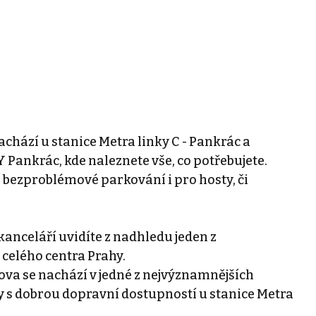
chází u stanice Metra linky C - Pankrác a
ankrác, kde naleznete vše, co potřebujete.
 bezproblémové parkování i pro hosty, či
kanceláří uvidíte z nadhledu jeden z
celého centra Prahy.
ova se nachází v jedné z nejvýznamnějších
y s dobrou dopravní dostupností u stanice Metra