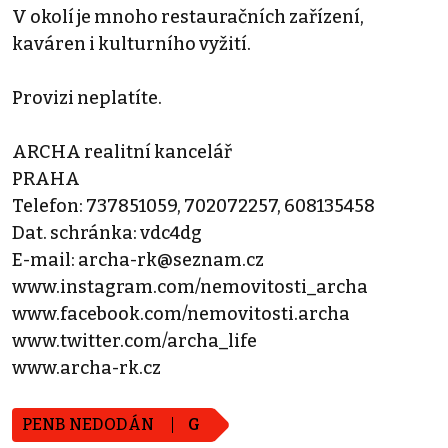
V okolí je mnoho restauračních zařízení,
kaváren i kulturního vyžití.
Provizi neplatíte.
ARCHA realitní kancelář
PRAHA
Telefon: 737851059, 702072257, 608135458
Dat. schránka: vdc4dg
E-mail: archa-rk@seznam.cz
www.instagram.com/nemovitosti_archa
www.facebook.com/nemovitosti.archa
www.twitter.com/archa_life
www.archa-rk.cz
PENB NEDODÁN
G