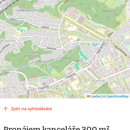
Leaflet
|
©
OpenStreetMap
Zpět na vyhledávání
Pronájem kanceláře 300 m²,