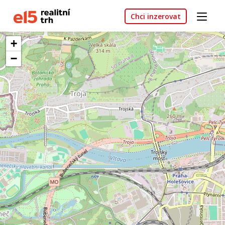
Chci inzerovat
+
−