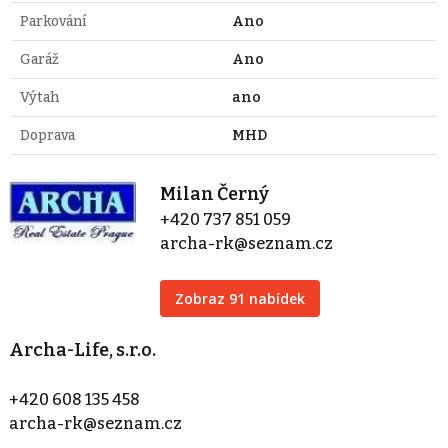
Parkování
Ano
Garáž
Ano
Výtah
ano
Doprava
MHD
Milan Černý
+420 737 851 059
archa-rk@seznam.cz
Zobraz 91 nabídek
Archa-Life, s.r.o.
+420 608 135 458
archa-rk@seznam.cz