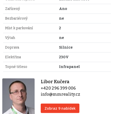
Zařízený
Ano
Bezbariérový
ne
Míst k parkování
2
Výtah
ne
Doprava
Silnice
Elektřina
230V
Topné těleso
Infrapanel
Libor Kučera
+420 296 399 006
info@mmreality.cz
Zobraz 9 nabídek