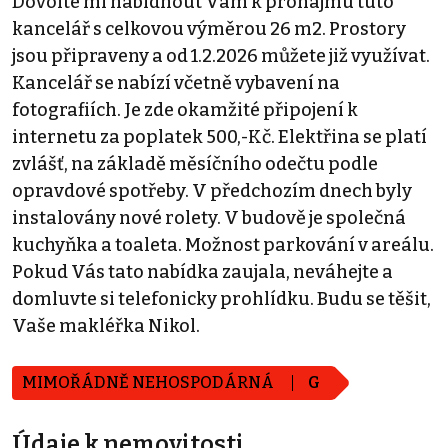
Dovolte mi nabídnout Vám k pronájmu tuto
kancelář s celkovou výměrou 26 m2. Prostory
jsou připraveny a od 1.2.2026 můžete již využívat.
Kancelář se nabízí včetně vybavení na
fotografiích. Je zde okamžité připojení k
internetu za poplatek 500,-Kč. Elektřina se platí
zvlášť, na základě měsíčního odečtu podle
opravdové spotřeby. V předchozím dnech byly
instalovány nové rolety. V budově je společná
kuchyňka a toaleta. Možnost parkování v areálu.
Pokud Vás tato nabídka zaujala, neváhejte a
domluvte si telefonicky prohlídku. Budu se těšit,
Vaše makléřka Nikol.
MIMOŘÁDNĚ NEHOSPODÁRNÁ
G
Údaje k nemovitosti