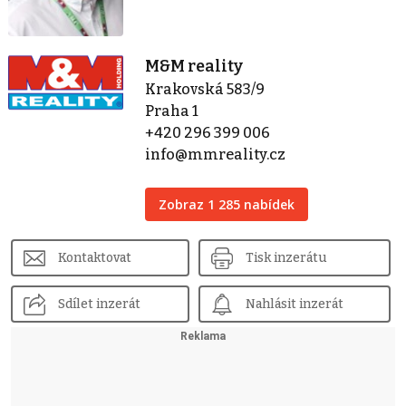
M&M reality
Krakovská 583/9
Praha 1
+420 296 399 006
info@mmreality.cz
Zobraz 1 285 nabídek
Kontaktovat
Tisk inzerátu
Sdílet inzerát
Nahlásit inzerát