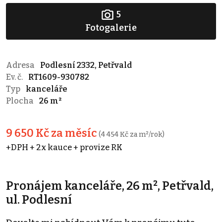
5
Fotogalerie
Adresa
Podlesní 2332, Petřvald
Ev. č.
RT1609-930782
Typ
kanceláře
Plocha
26 m²
9 650 Kč za měsíc
(4 454 Kč za m²/rok)
+DPH + 2x kauce + provize RK
Pronájem kanceláře, 26 m², Petřvald,
ul. Podlesní