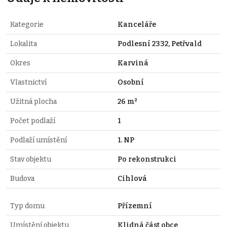
Kategorie
Kanceláře
Lokalita
Podlesní 2332, Petřvald
Okres
Karviná
Vlastnictví
Osobní
Užitná plocha
26 m²
Počet podlaží
1
Podlaží umístění
1. NP
Stav objektu
Po rekonstrukci
Budova
Cihlová
Typ domu
Přízemní
Umístění objektu
Klidná část obce