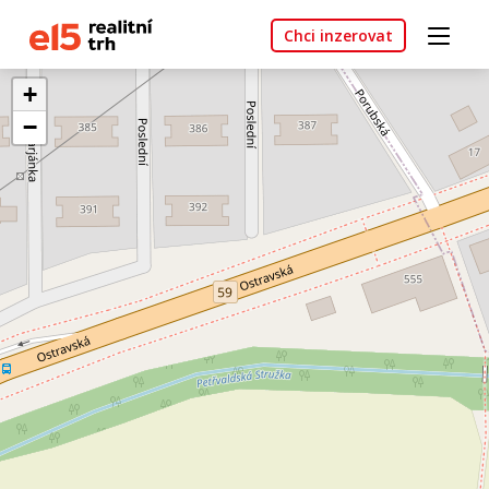
Chci inzerovat
+
−