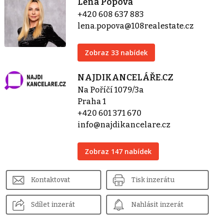
Lena Popová
+420 608 637 883
lena.popova@108realestate.cz
Zobraz 33 nabídek
NAJDIKANCELÁŘE.CZ
Na Poříčí 1079/3a
Praha 1
+420 601 371 670
info@najdikancelare.cz
Zobraz 147 nabídek
Kontaktovat
Tisk inzerátu
Sdílet inzerát
Nahlásit inzerát