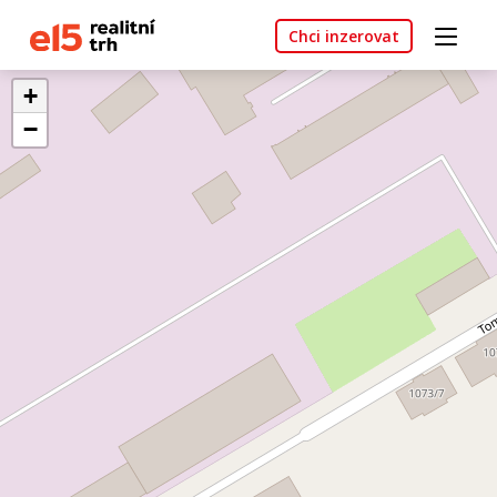
Chci inzerovat
+
−