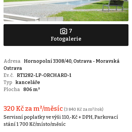
7
Fotogalerie
Adresa
Hornopolní 3308/40, Ostrava - Moravská
Ostrava
Ev. č.
RT1282-LP-ORCHARD-1
Typ
kanceláře
Plocha
806 m²
320 Kč za m²/měsíc
(3 840 Kč za m²/rok)
Servisní poplatky ve výši 110,-Kč + DPH, Parkovací
stání 1 700 Kč/místo/měsíc