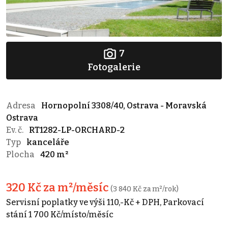
7
Fotogalerie
Adresa
Hornopolní 3308/40, Ostrava - Moravská
Ostrava
Ev. č.
RT1282-LP-ORCHARD-2
Typ
kanceláře
Plocha
420 m²
320 Kč za m²/měsíc
(3 840 Kč za m²/rok)
Servisní poplatky ve výši 110,-Kč + DPH, Parkovací
stání 1 700 Kč/místo/měsíc