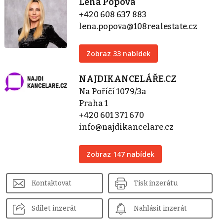
Lena Popová
+420 608 637 883
lena.popova@108realestate.cz
Zobraz 33 nabídek
NAJDIKANCELÁŘE.CZ
Na Poříčí 1079/3a
Praha 1
+420 601 371 670
info@najdikancelare.cz
Zobraz 147 nabídek
Kontaktovat
Tisk inzerátu
Sdílet inzerát
Nahlásit inzerát