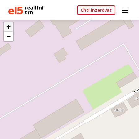
Chci inzerovat
+
−