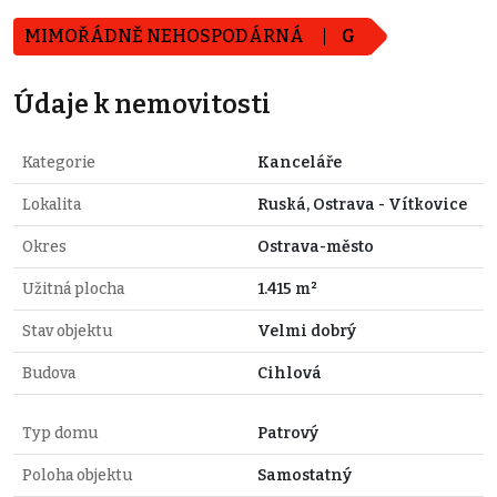
MIMOŘÁDNĚ NEHOSPODÁRNÁ
G
Údaje k nemovitosti
Kategorie
Kanceláře
Lokalita
Ruská, Ostrava - Vítkovice
Okres
Ostrava-město
Užitná plocha
1.415 m²
Stav objektu
Velmi dobrý
Budova
Cihlová
Typ domu
Patrový
Poloha objektu
Samostatný