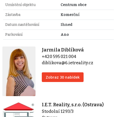
Umístění objektu
Centrum obce
Zástavba
Komerční
Datum nastěhování
Ihned
Parkování
Ano
Jarmila Diblíková
+420 595 021 004
diblikova@6.ietreality.cz
Zobraz 30 nabídek
I.E.T. Reality, s.r.o. (Ostrava)
Stodolní 1293/3