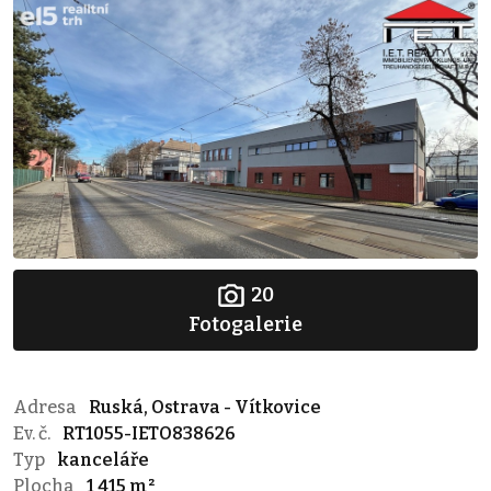
20
Fotogalerie
Adresa
Ruská, Ostrava - Vítkovice
Ev. č.
RT1055-IETO838626
Typ
kanceláře
Plocha
1 415 m²