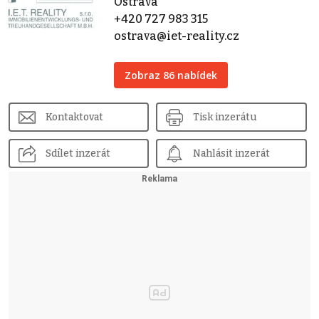
Ostrava
+420 727 983 315
ostrava@iet-reality.cz
Zobraz 86 nabídek
Kontaktovat
Tisk inzerátu
Sdílet inzerát
Nahlásit inzerát