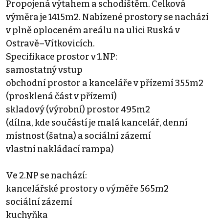
Propojená výtahem a schodištěm. Celková
výměra je 1415m2. Nabízené prostory se nachází
v plně oploceném areálu na ulici Ruská v
Ostravě–Vítkovicích.
Specifikace prostor v 1.NP:
samostatný vstup
obchodní prostor a kanceláře v přízemí 355m2
(prosklená část v přízemí)
skladový (výrobní) prostor 495m2
(dílna, kde součástí je malá kancelář, denní
místnost (šatna) a sociální zázemí
vlastní nakládací rampa)
Ve 2.NP se nachází:
kancelářské prostory o výměře 565m2
sociální zázemí
kuchyňka