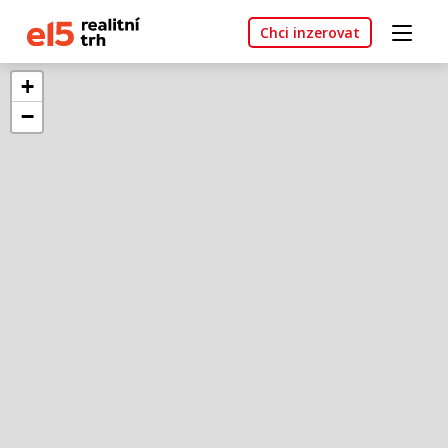
Chci inzerovat
+
−