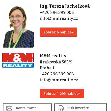
Ing. Tereza Juchelková
+420 296 399 006
info@mmreality.cz
Zobraz 6 nabídek
M&M reality
Krakovská 583/9
Praha 1
+420 296 399 006
info@mmreality.cz
Zobraz 1 295 nabídek
Kontaktovat
Tisk inzerátu