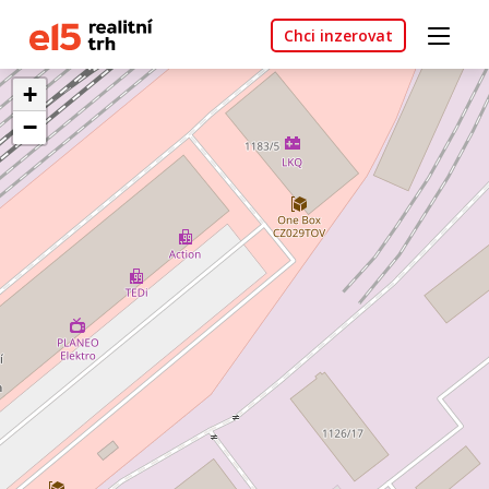
Chci inzerovat
+
−