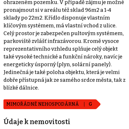
ohrazeném pozemku. V případě zájmu je možné
pronajmout si v areálu též sklad 96m2 a 1-4
sklady po 22m2. Křídlo disponuje vlastním
klíčovým systémem, má vlastní vchod z ulice.
Celý prostor je zabezpečen pultovým systémem,
parkoviště zvlášť infrazávorou. Kromě vysoce
reprezentativního vzhledu splňuje celý objekt
také vysoké technické a funkční nároky, navíc je
energeticky úsporný (plyn, solární panely).
Jedinečná je také poloha objektu, která je velmi
dobře přístupná jak ze samého srdce města, tak z
blízké dálnice.
MIMOŘÁDNĚ NEHOSPODÁRNÁ
G
Údaje k nemovitosti