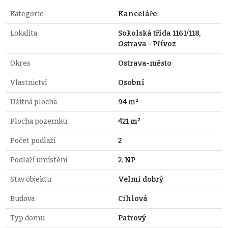
Kategorie
Kanceláře
Lokalita
Sokolská třída 1161/118,
Ostrava - Přívoz
Okres
Ostrava-město
Vlastnictví
Osobní
Užitná plocha
94 m²
Plocha pozemku
421 m²
Počet podlaží
2
Podlaží umístění
2. NP
Stav objektu
Velmi dobrý
Budova
Cihlová
Typ domu
Patrový