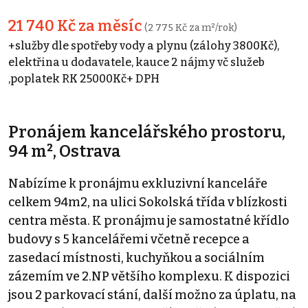
21 740 Kč za měsíc
(2 775 Kč za m²/rok)
+služby dle spotřeby vody a plynu (zálohy 3800Kč),
elektřina u dodavatele, kauce 2 nájmy vč služeb
,poplatek RK 25000Kč+ DPH
Pronájem kancelářského prostoru,
94 m², Ostrava
Nabízíme k pronájmu exkluzivní kanceláře
celkem 94m2, na ulici Sokolská třída v blízkosti
centra města. K pronájmu je samostatné křídlo
budovy s 5 kancelářemi včetně recepce a
zasedací místnosti, kuchyňkou a sociálním
zázemím ve 2.NP většího komplexu. K dispozici
jsou 2 parkovací stání, další možno za úplatu, na