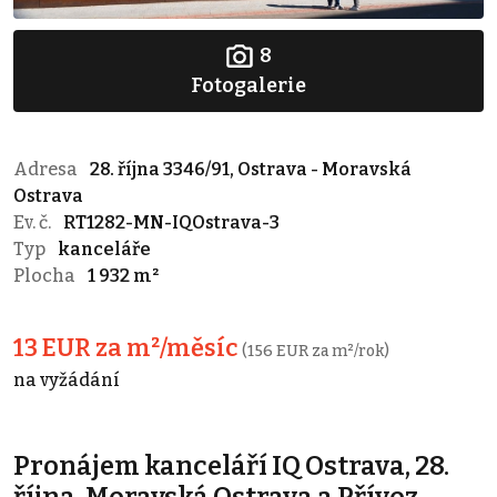
8
Fotogalerie
Adresa
28. října 3346/91, Ostrava - Moravská
Ostrava
Ev. č.
RT1282-MN-IQOstrava-3
Typ
kanceláře
Plocha
1 932 m²
13 EUR za m²/měsíc
(156 EUR za m²/rok)
na vyžádání
Pronájem kanceláří IQ Ostrava, 28.
října, Moravská Ostrava a Přívoz