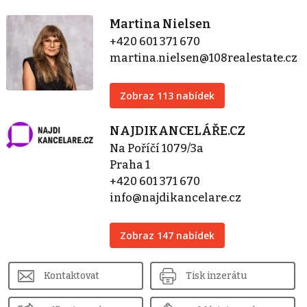
Martina Nielsen
+420 601 371 670
martina.nielsen@108realestate.cz
Zobraz 113 nabídek
NAJDIKANCELÁŘE.CZ
Na Poříčí 1079/3a
Praha 1
+420 601 371 670
info@najdikancelare.cz
Zobraz 147 nabídek
Kontaktovat
Tisk inzerátu