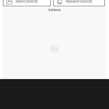
Sdílet inzerát
Nahlásit inzerát