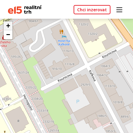
Chci inzerovat
+
−