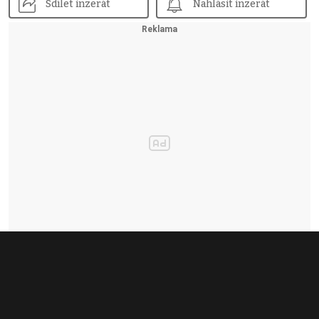
Sdílet inzerát
Nahlásit inzerát