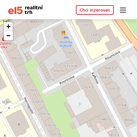
Chci inzerovat
+
−