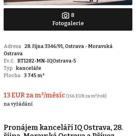
8
Fotogalerie
Adresa
28. října 3346/91, Ostrava - Moravská
Ostrava
Ev. č.
RT1282-MN-IQOstrava-5
Typ
kanceláře
Plocha
3 745 m²
13 EUR za m²/měsíc
(156 EUR za m²/rok)
na vyžádání
Pronájem kanceláří IQ Ostrava, 28.
října, Moravská Ostrava a Přívoz