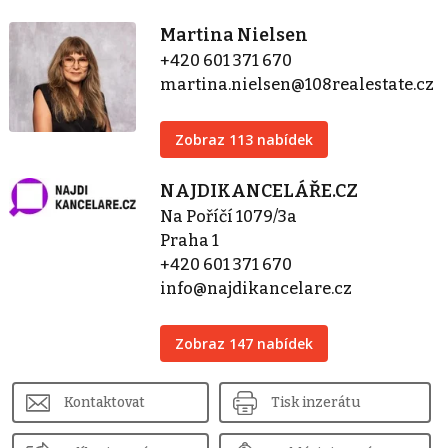
Martina Nielsen
+420 601 371 670
martina.nielsen@108realestate.cz
Zobraz 113 nabídek
NAJDIKANCELÁŘE.CZ
Na Poříčí 1079/3a
Praha 1
+420 601 371 670
info@najdikancelare.cz
Zobraz 147 nabídek
Kontaktovat
Tisk inzerátu