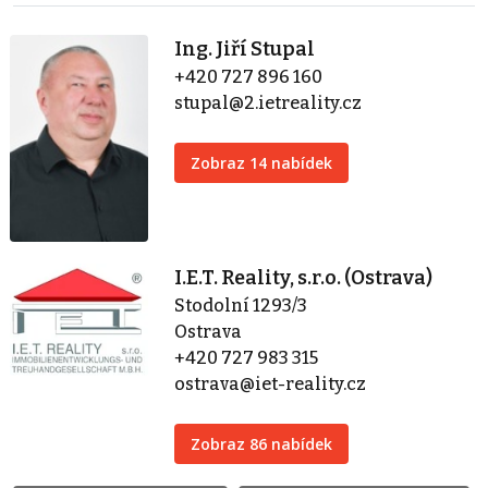
Ing. Jiří Stupal
+420 727 896 160
stupal@2.ietreality.cz
Zobraz 14 nabídek
I.E.T. Reality, s.r.o. (Ostrava)
Stodolní 1293/3
Ostrava
+420 727 983 315
ostrava@iet-reality.cz
Zobraz 86 nabídek