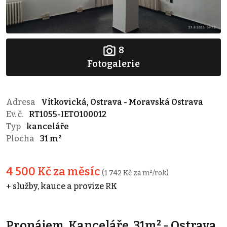
8
Fotogalerie
Adresa
Vítkovická, Ostrava - Moravská Ostrava
Ev. č.
RT1055-IETO100012
Typ
kanceláře
Plocha
31 m²
4 500 Kč za měsíc
(1 742 Kč za m²/rok)
+ služby, kauce a provize RK
Pronájem, Kanceláře, 31m² - Ostrava