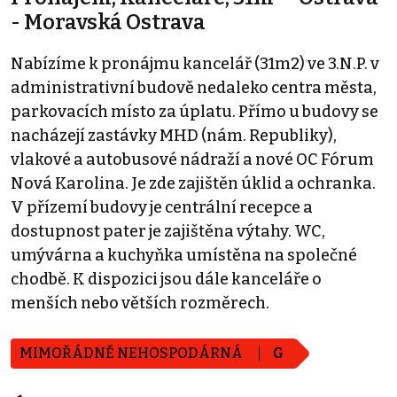
- Moravská Ostrava
Nabízíme k pronájmu kancelář (31m2) ve 3.N.P. v
administrativní budově nedaleko centra města,
parkovacích místo za úplatu. Přímo u budovy se
nacházejí zastávky MHD (nám. Republiky),
vlakové a autobusové nádraží a nové OC Fórum
Nová Karolina. Je zde zajištěn úklid a ochranka.
V přízemí budovy je centrální recepce a
dostupnost pater je zajištěna výtahy. WC,
umývárna a kuchyňka umístěna na společné
chodbě. K dispozici jsou dále kanceláře o
menších nebo větších rozměrech.
MIMOŘÁDNĚ NEHOSPODÁRNÁ
G