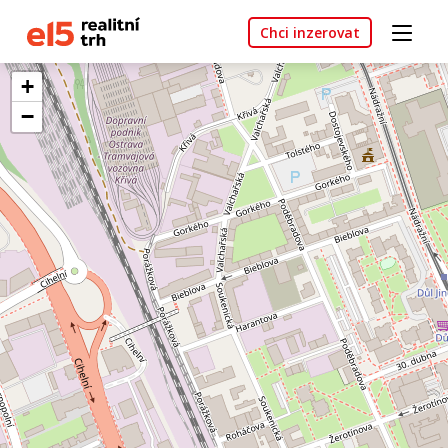
Chci inzerovat
+
−