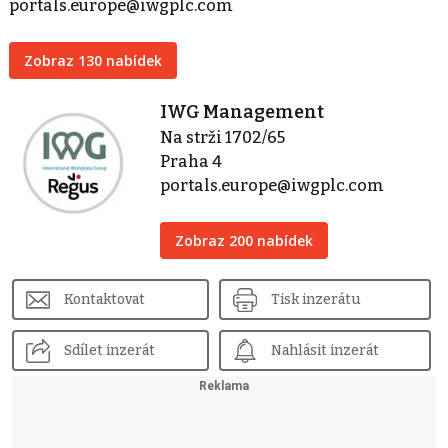
portals.europe@iwgplc.com
Zobraz 130 nabídek
IWG Management
Na strži 1702/65
Praha 4
portals.europe@iwgplc.com
Zobraz 200 nabídek
Kontaktovat
Tisk inzerátu
Sdílet inzerát
Nahlásit inzerát