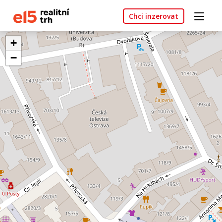
Chci inzerovat
+
−