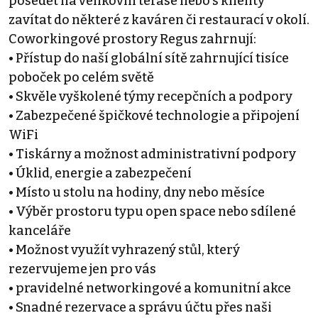
posedět na venkovní terase nebo s klienty
zavítat do některé z kaváren či restaurací v okolí.
Coworkingové prostory Regus zahrnují:
• Přístup do naší globální sítě zahrnující tisíce
poboček po celém světě
• Skvěle vyškolené týmy recepčních a podpory
• Zabezpečené špičkové technologie a připojení
WiFi
• Tiskárny a možnost administrativní podpory
• Úklid, energie a zabezpečení
• Místo u stolu na hodiny, dny nebo měsíce
• Výběr prostoru typu open space nebo sdílené
kanceláře
• Možnost využít vyhrazený stůl, který
rezervujeme jen pro vás
• pravidelné networkingové a komunitní akce
• Snadné rezervace a správu účtu přes naši