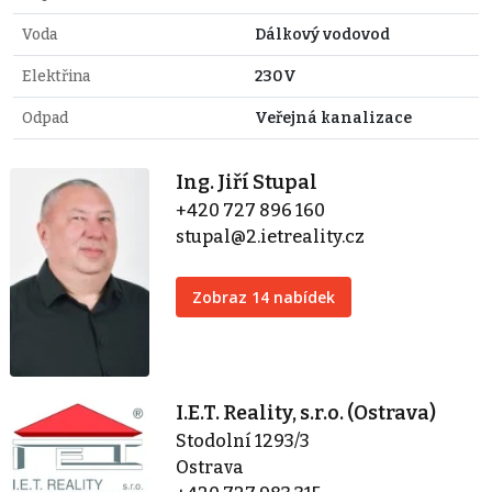
Voda
Dálkový vodovod
Elektřina
230V
Odpad
Veřejná kanalizace
Ing. Jiří Stupal
+420 727 896 160
stupal@2.ietreality.cz
Zobraz 14 nabídek
I.E.T. Reality, s.r.o. (Ostrava)
Stodolní 1293/3
Ostrava