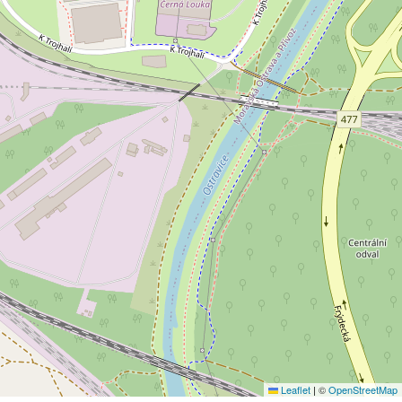
Leaflet
|
©
OpenStreetMap