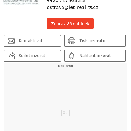
+420 727 983 315
ostrava@iet-reality.cz
Zobraz 86 nabídek
Kontaktovat
Tisk inzerátu
Sdílet inzerát
Nahlásit inzerát