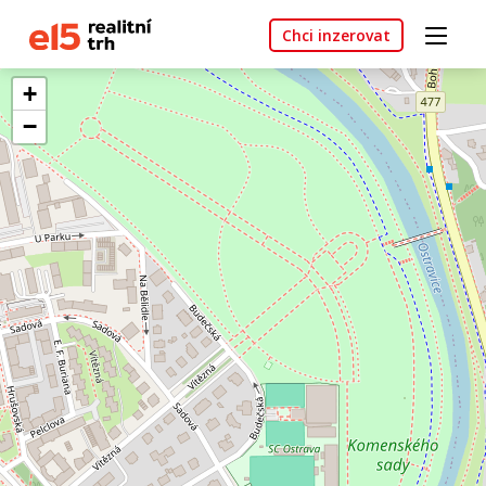
Chci inzerovat
+
−