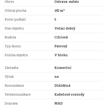
Okres
Ostrava-město
Užitná plocha
142 m²
Počet podlaží
5
Stav objektu
Velmi dobrý
Budova
Cihlová
Typ domu
Patrový
Poloha objektu
V bloku
Zástavba
Komerční
Výtah
ne
Komunikace
Dlážděná
Telekomunikace
Kabelové rozvody
Doprava
MHD