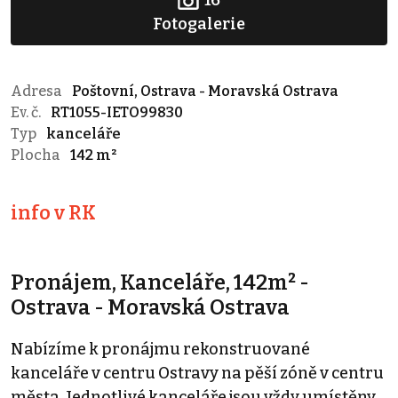
Fotogalerie
Adresa
Poštovní, Ostrava - Moravská Ostrava
Ev. č.
RT1055-IETO99830
Typ
kanceláře
Plocha
142 m²
info v RK
Pronájem, Kanceláře, 142m² -
Ostrava - Moravská Ostrava
Nabízíme k pronájmu rekonstruované
kanceláře v centru Ostravy na pěší zóně v centru
města. Jednotlivé kanceláře jsou vždy umístěny