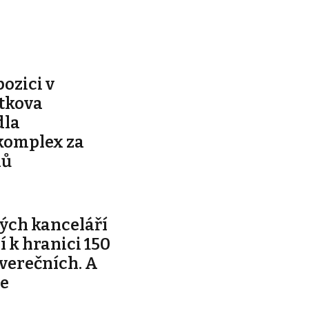
pozici v
ítkova
dla
komplex za
nů
ých kanceláří
ží k hranici 150
tverečních. A
je