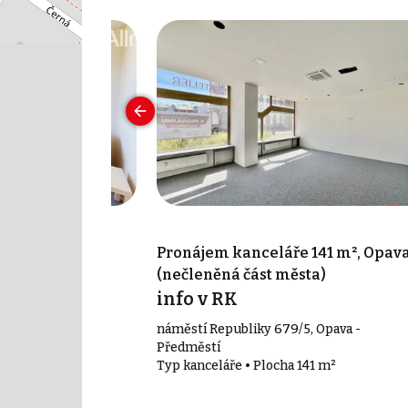
 12 m², Opava -
Pronájem kanceláře 141 m², Opav
(nečleněná část města)
c
info v RK
teřinky
náměstí Republiky 679/5, Opava -
12 m²
Předměstí
Typ kanceláře • Plocha 141 m²