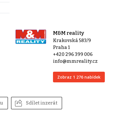
M&M reality
Krakovská 583/9
Praha 1
+420 296 399 006
info@mmreality.cz
Zobraz 1 276 nabídek
tu
Sdílet inzerát