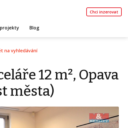
Chci inzerovat
projekty
Blog
t na vyhledávání
eláře 12 m², Opava
st města)