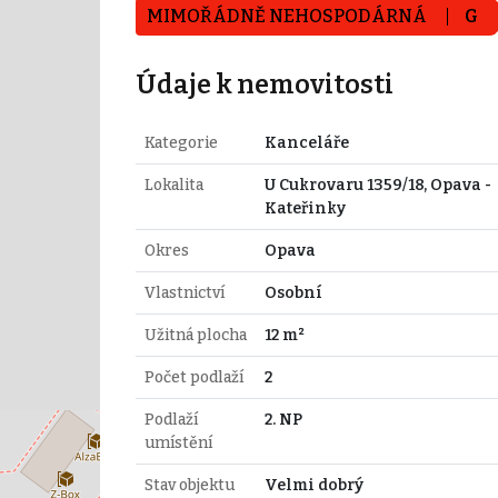
MIMOŘÁDNĚ NEHOSPODÁRNÁ
G
Údaje k nemovitosti
Kategorie
Kanceláře
Lokalita
U Cukrovaru 1359/18, Opava -
Kateřinky
Okres
Opava
Vlastnictví
Osobní
Užitná plocha
12 m²
Počet podlaží
2
Podlaží
2. NP
umístění
Stav objektu
Velmi dobrý