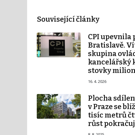
Související články
CPI upevnila 
Bratislavě. V
skupina ovlá
kancelářský 
stovky milio
16. 4. 2026
Plocha sdílen
v Praze se blí
tisíc metrů č
růst pokraču
8. 8. 2025