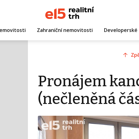
emovitosti
Zahraniční nemovitosti
Developerské 
Zpě
Pronájem kanc
(nečleněná čá