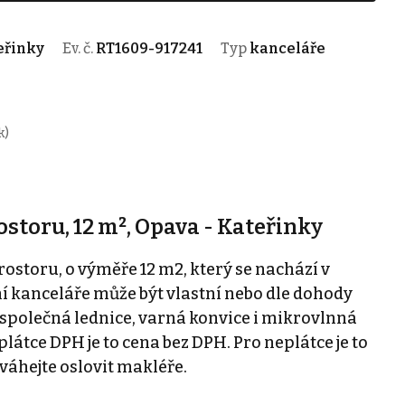
eřinky
Ev. č.
RT1609-917241
Typ
kanceláře
k)
toru, 12 m², Opava - Kateřinky
storu, o výměře 12 m2, který se nachází v
í kanceláře může být vlastní nebo dle dohody
 společná lednice, varná konvice i mikrovlnná
látce DPH je to cena bez DPH. Pro neplátce je to
váhejte oslovit makléře.