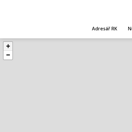
Adresář RK
N
+
−