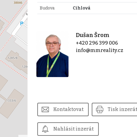
Budova
Cihlová
Dušan Šrom
+420 296 399 006
info@mmreality.cz
Kontaktovat
Tisk inzerá
Nahlásit inzerát