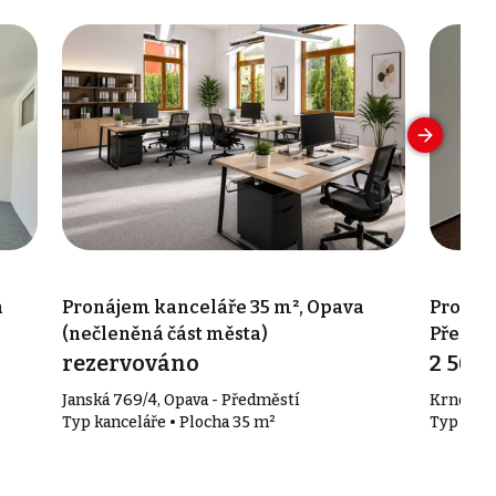
a
Pronájem kanceláře 35 m², Opava
Pronáje
(nečleněná část města)
Předmě
rezervováno
2 500 
Janská 769/4, Opava - Předměstí
Krnovská
Typ kanceláře • Plocha 35 m²
Typ kanc