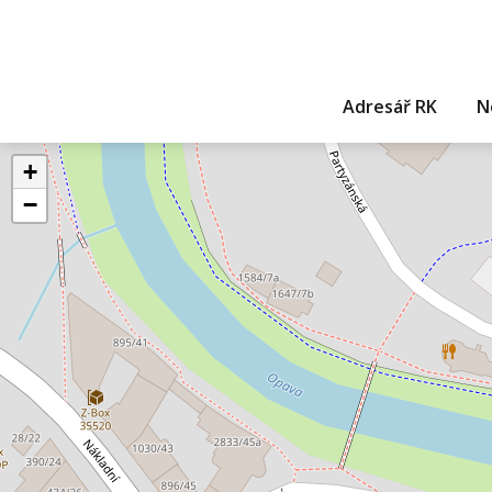
Adresář RK
N
+
−