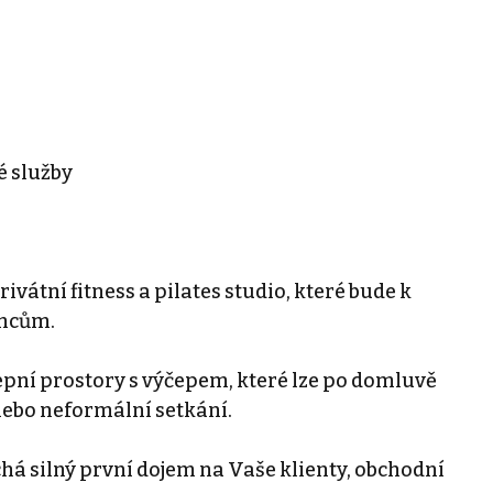
é služby
vátní fitness a pilates studio, které bude k
ancům.
lepní prostory s výčepem, které lze po domluvě
nebo neformální setkání.
chá silný první dojem na Vaše klienty, obchodní