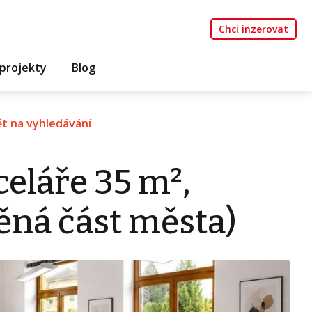
Chci inzerovat
projekty
Blog
t na vyhledávání
eláře 35 m²,
ěná část města)