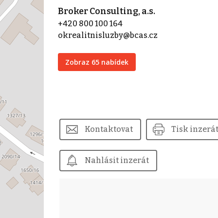
Broker Consulting, a.s.
+420 800 100 164
okrealitnisluzby@bcas.cz
Zobraz 65 nabídek
Kontaktovat
Tisk inzerá
Nahlásit inzerát