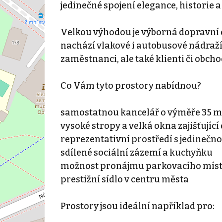
jedinečné spojení elegance, historie
Velkou výhodou je výborná dopravní d
nachází vlakové i autobusové nádraží
zaměstnanci, ale také klienti či obcho
Co Vám tyto prostory nabídnou?
samostatnou kancelář o výměře 35 m
vysoké stropy a velká okna zajišťujíc
reprezentativní prostředí s jedineč
sdílené sociální zázemí a kuchyňku
možnost pronájmu parkovacího míst
prestižní sídlo v centru města
Prostory jsou ideální například pro: