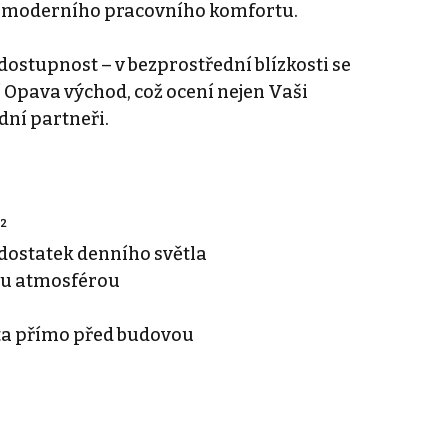
 a moderního pracovního komfortu.
ostupnost – v bezprostřední blízkosti se
 Opava východ, což ocení nejen Vaši
dní partneři.
²
í dostatek denního světla
nou atmosférou
a přímo před budovou