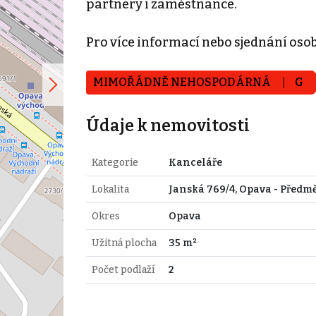
partnery i zaměstnance.
Pro více informací nebo sjednání oso
MIMOŘÁDNĚ NEHOSPODÁRNÁ
G
Údaje k nemovitosti
Kategorie
Kanceláře
Lokalita
Janská 769/4, Opava - Předmě
Okres
Opava
Užitná plocha
35 m²
Počet podlaží
2