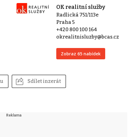
OK realitní služby
Radlická 751/113e
Praha 5
+420 800 100 164
okrealitnisluzby@bcas.cz
Zobraz 65 nabídek
tu
Sdílet inzerát