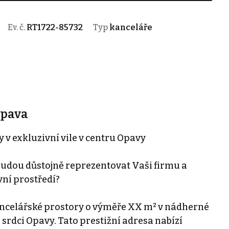
Ev. č.
RT1722-85732
Typ
kanceláře
Opava
 v exkluzivní vile v centru Opavy
budou důstojně reprezentovat Vaši firmu a
ní prostředí?
celářské prostory o výměře XX m² v nádherné
srdci Opavy. Tato prestižní adresa nabízí