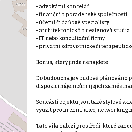
• advokátní kancelář
• finanční a poradenské společnosti
• účetní či daňové specialisty
• architektonická a designová studia
• IT nebo konzultační firmy
• privátní zdravotnické či terapeutick
Bonus, který jinde nenajdete
Do budoucna je v budově plánováno pri
dispozici nájemcům i jejich zaměstn
Součástí objektu jsou také stylové sk
využít pro firemní akce, networking 
Tato vila nabízí prostředí, které zane