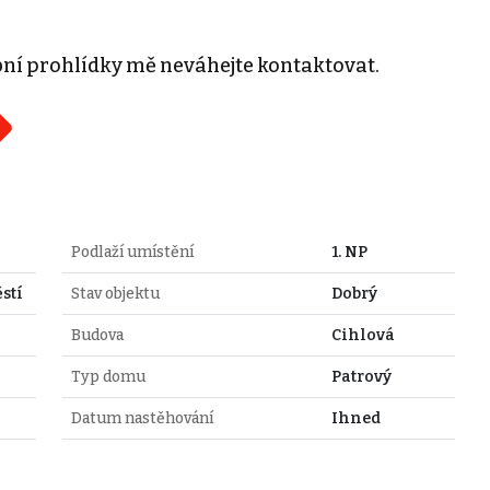
bní prohlídky mě neváhejte kontaktovat.
Podlaží umístění
1. NP
stí
Stav objektu
Dobrý
Budova
Cihlová
Typ domu
Patrový
Datum nastěhování
Ihned