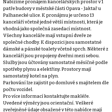
Nabízíme pronájem kancelářských prostor v 1
patře budovy v městské části Opava - Jaktař u
Palhanecké ulice. K pronájmu je určeno 13
kanceláří včetně jedné větší místnosti, která je
vhodná jako společná zasedací místnost.
Všechny kanceláře mají vstupní dveře ze
společné chodby. K dispozici jsou samostatné
dámské a pánské toalety včetně sprch. Některé z
kanceláří jsou propojeny dveřmi mezi sebou.
Služby jsou účtovány samostatně měsíčně podle
spotřeby plynu a elektřiny. Prostory mají
samostatný kotel na plyn.
Parkování lze zajistit po domluvě s majitelem dle
počtu vozidel.
Pro více informací kontaktujte makléře.
Uvedené výměry jsou orientační. Veškeré
zveřejněné údaje obsažené v této nabídce mají