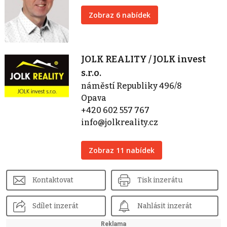
Zobraz 6 nabídek
JOLK REALITY / JOLK invest
s.r.o.
náměstí Republiky 496/8
Opava
+420 602 557 767
info@jolkreality.cz
Zobraz 11 nabídek
Kontaktovat
Tisk inzerátu
Sdílet inzerát
Nahlásit inzerát