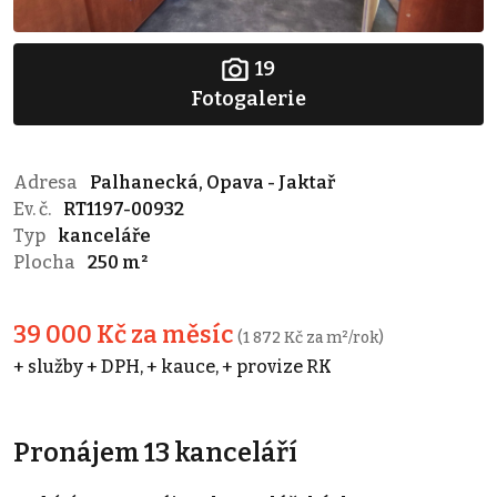
19
Fotogalerie
Adresa
Palhanecká, Opava - Jaktař
Ev. č.
RT1197-00932
Typ
kanceláře
Plocha
250 m²
39 000 Kč za měsíc
(1 872 Kč za m²/rok)
+ služby + DPH, + kauce, + provize RK
Pronájem 13 kanceláří