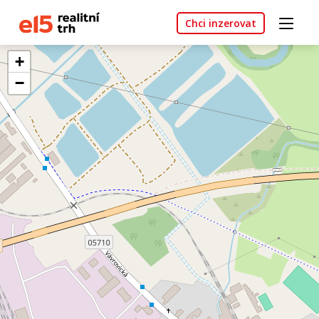
Chci inzerovat
+
−