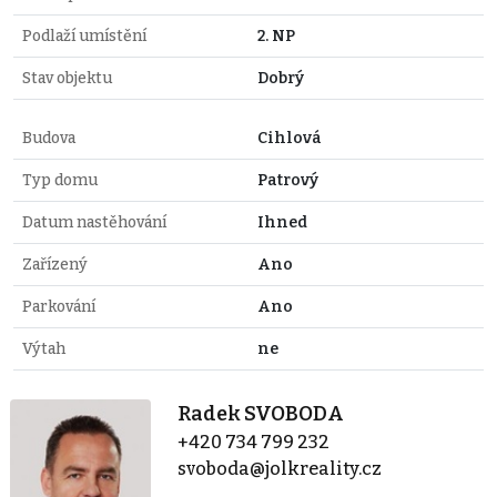
Podlaží umístění
2. NP
Stav objektu
Dobrý
Budova
Cihlová
Typ domu
Patrový
Datum nastěhování
Ihned
Zařízený
Ano
Parkování
Ano
Výtah
ne
Radek SVOBODA
+420 734 799 232
svoboda@jolkreality.cz