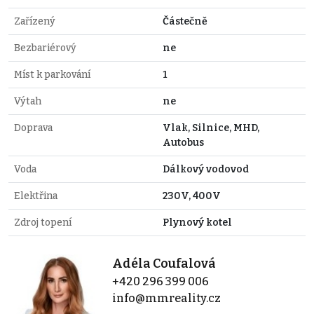
Zařízený
Částečně
Bezbariérový
ne
Míst k parkování
1
Výtah
ne
Doprava
Vlak, Silnice, MHD,
Autobus
Voda
Dálkový vodovod
Elektřina
230V, 400V
Zdroj topení
Plynový kotel
Adéla Coufalová
+420 296 399 006
info@mmreality.cz