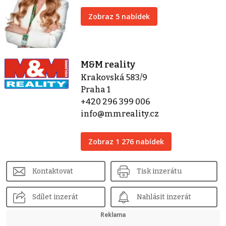
Zobraz 5 nabídek
M&M reality
Krakovská 583/9
Praha 1
+420 296 399 006
info@mmreality.cz
Zobraz 1 276 nabídek
Kontaktovat
Tisk inzerátu
Sdílet inzerát
Nahlásit inzerát