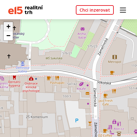
Chci inzerovat
+
−