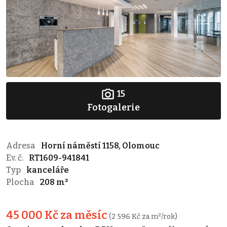
15
Fotogalerie
Adresa
Horní náměstí 1158, Olomouc
Ev. č.
RT1609-941841
Typ
kanceláře
Plocha
208 m²
45 000 Kč za měsíc
(2 596 Kč za m²/rok)