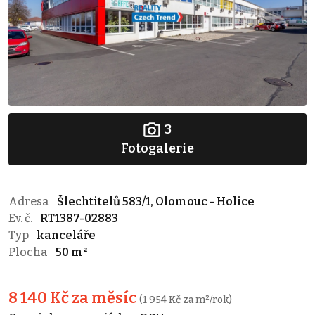
3
Fotogalerie
Adresa
Šlechtitelů 583/1, Olomouc - Holice
Ev. č.
RT1387-02883
Typ
kanceláře
Plocha
50 m²
8 140 Kč za měsíc
(1 954 Kč za m²/rok)