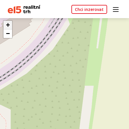
Chci inzerovat
+
−