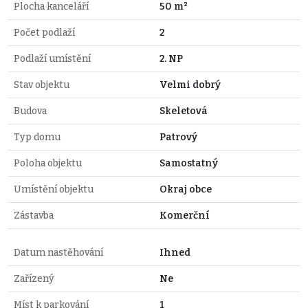
Plocha kanceláří
50 m²
Počet podlaží
2
Podlaží umístění
2. NP
Stav objektu
Velmi dobrý
Budova
Skeletová
Typ domu
Patrový
Poloha objektu
Samostatný
Umístění objektu
Okraj obce
Zástavba
Komerční
Datum nastěhování
Ihned
Zařízený
Ne
Míst k parkování
1