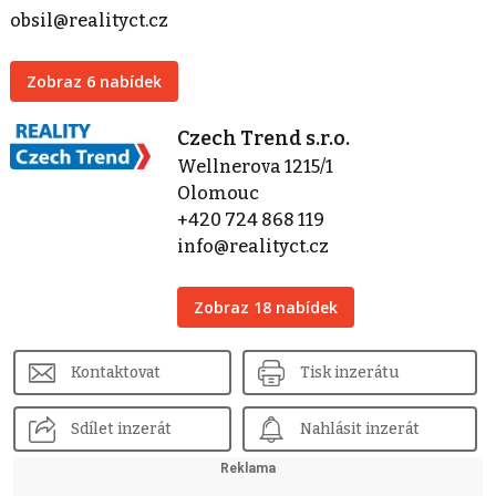
obsil@realityct.cz
Zobraz 6 nabídek
Czech Trend s.r.o.
Wellnerova 1215/1
Olomouc
+420 724 868 119
info@realityct.cz
Zobraz 18 nabídek
Kontaktovat
Tisk inzerátu
Sdílet inzerát
Nahlásit inzerát