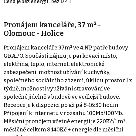
Cena je bez energií., bez DPH
Pronájem kanceláře, 37 m² -
Olomouc - Holice
Pronájem kanceláře 37m² ve 4.NP patře budovy
GRAPO. Součástí nájmu je parkovací místo,
elektřina, teplo, internet, elektronické
zabezpečení, možnost užívání kuchyňky,
společného sociálního zázemí, úklidu prostor 1 x
týdně, možnosti využívání stravování ve
společné jídelně v budově ve vedlejší budově.
Recepce je k dispozici po až pá 8-16:30 hodin.
Připojení k internetu v rozsahu 100Mb/100Mb.
Měsíční pronájem včetně energií je 220Kč/1 m²,
měsíčně celkem 8 140Kč + energie dle měsíční