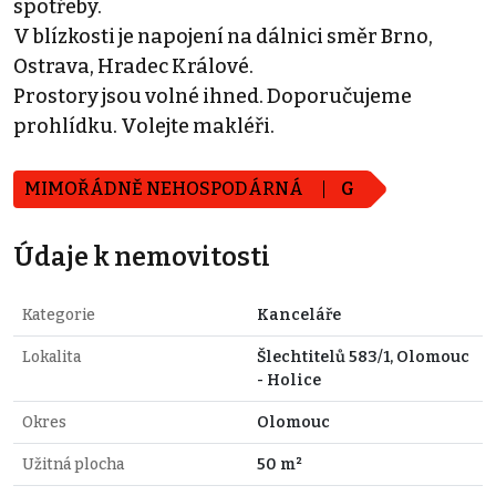
spotřeby.
V blízkosti je napojení na dálnici směr Brno,
Ostrava, Hradec Králové.
Prostory jsou volné ihned. Doporučujeme
prohlídku. Volejte makléři.
MIMOŘÁDNĚ NEHOSPODÁRNÁ
G
Údaje k nemovitosti
Kategorie
Kanceláře
Lokalita
Šlechtitelů 583/1, Olomouc
- Holice
Okres
Olomouc
Užitná plocha
50 m²