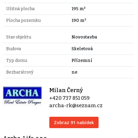
Užitná plocha
195 m²
Plocha pozemku
190 m²
Stav objektu
Novostavba
Budova
Skeletová
Typ domu
Přízemní
Bezbariérový
ne
Milan Černý
+420 737 851 059
archa-rk@seznam.cz
Zobraz 91 nabídek