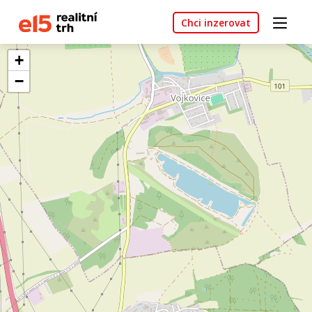
Chci inzerovat
+
−