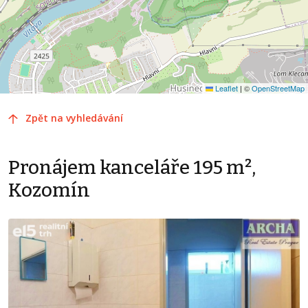
Leaflet
|
©
OpenStreetMap
Zpět na vyhledávání
Pronájem kanceláře 195 m²,
Kozomín