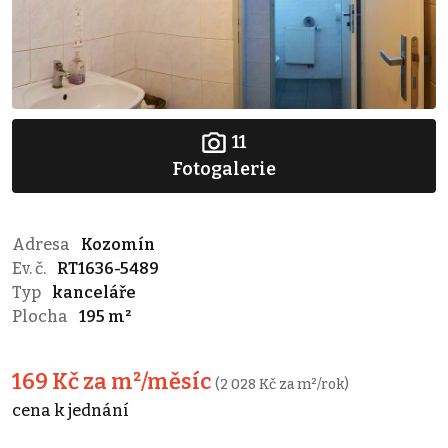
11
Fotogalerie
Adresa
Kozomín
Ev. č.
RT1636-5489
Typ
kanceláře
Plocha
195 m²
169 Kč za m²/měsíc
(2 028 Kč za m²/rok)
cena k jednání