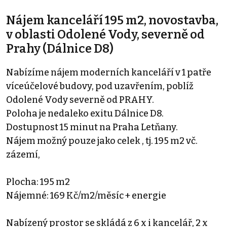
Nájem kanceláří 195 m2, novostavba,
v oblasti Odolené Vody, severně od
Prahy (Dálnice D8)
Nabízíme nájem moderních kanceláří v 1 patře
víceúčelové budovy, pod uzavřením, poblíž
Odolené Vody severně od PRAHY.
Poloha je nedaleko exitu Dálnice D8.
Dostupnost 15 minut na Praha Letňany.
Nájem možný pouze jako celek , tj. 195 m2 vč.
zázemí,
Plocha: 195 m2
Nájemné: 169 Kč/m2/měsíc + energie
Nabízený prostor se skládá z 6 x i kancelář, 2 x