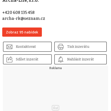
Archa-Life, s.r.o.
+420 608 135 458
archa-rk@seznam.cz
Zobraz 95 nabídek
Kontaktovat
Tisk inzerátu
Sdílet inzerát
Nahlásit inzerát