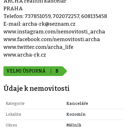
ARCHA realitní kancelář
PRAHA
Telefon: 737851059, 702072257, 608135458
E-mail: archa-rk@seznam.cz
www.instagram.com/nemovitosti_archa
www.facebook.com/nemovitosti.archa
www.twitter.com/archa_life
www.archa-rk.cz
VELMI ÚSPORNÁ
B
Údaje k nemovitosti
Kategorie
Kanceláře
Lokalita
Kozomín
Okres
Mělník