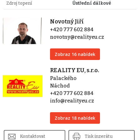
Zdroj topení
Ústřední dálkové
Novotný Jiří
+420 777 602 884
novotny@realityeu.cz
Zobraz 16 nabídek
REALITY EU, s.r.o.
Palackého
Náchod
+420 777 602 884
info@realityeu.cz
Zobraz 18 nabídek
Kontaktovat
Tisk inzerátu