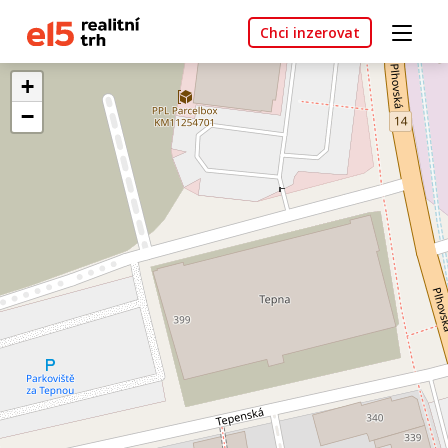
Chci inzerovat
+
−