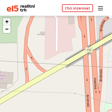
Chci inzerovat
+
−