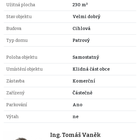
Užitná plocha
230 m²
Stav objektu
Velmi dobrý
Budova
Cihlová
Typ domu
Patrový
Poloha objektu
Samostatný
Umístění objektu
Klidná část obce
Zástavba
Komerční
Zařízený
Částečně
Parkování
Ano
Výtah
ne
Ing. Tomáš Vaněk