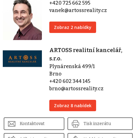
+420 725 662 595
vanek@artossreality.cz
Zobraz 2 nabídky
ARTOSS realitní kancelář,
s.r.o.
Plynárenská 499/1
Brno
+420 602 344 145
brno@artossreality.cz
Zobraz 8 nabídek
Kontaktovat
Tisk inzerátu