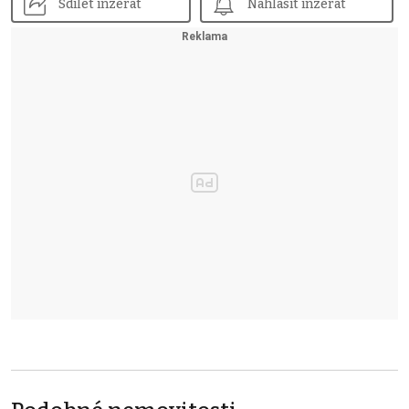
Sdílet inzerát
Nahlásit inzerát