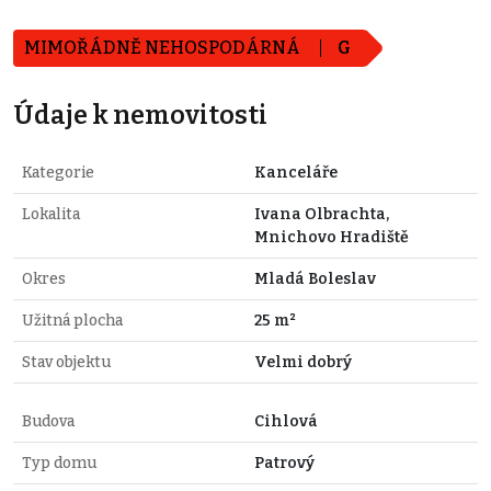
MIMOŘÁDNĚ NEHOSPODÁRNÁ
G
Údaje k nemovitosti
Kategorie
Kanceláře
Lokalita
Ivana Olbrachta,
Mnichovo Hradiště
Okres
Mladá Boleslav
Užitná plocha
25 m²
Stav objektu
Velmi dobrý
Budova
Cihlová
Typ domu
Patrový