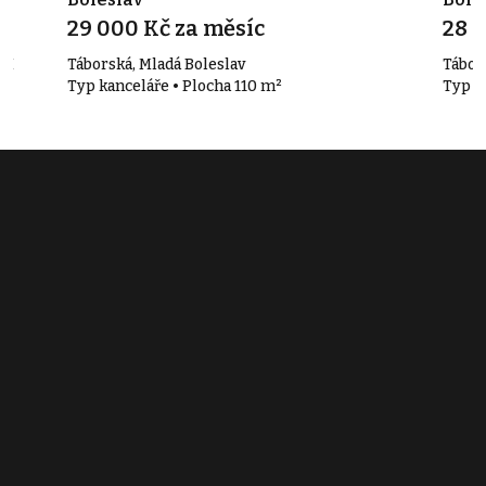
29 000 Kč za měsíc
28 
 I
Táborská, Mladá Boleslav
Tábors
Typ kanceláře • Plocha 110 m²
Typ k
Související články