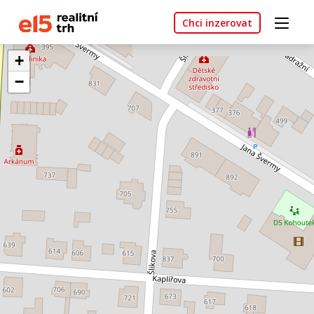
Chci inzerovat
+
−