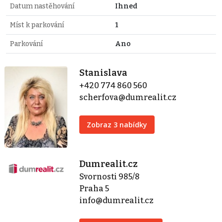
Datum nastěhování
Ihned
Míst k parkování
1
Parkování
Ano
Stanislava
+420 774 860 560
scherfova@dumrealit.cz
Zobraz 3 nabídky
Dumrealit.cz
Svornosti 985/8
Praha 5
info@dumrealit.cz