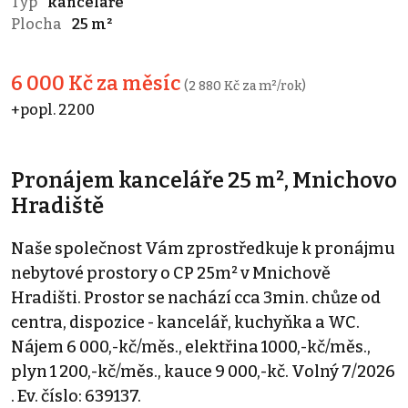
Typ
kanceláře
Plocha
25 m²
6 000 Kč za měsíc
(2 880 Kč za m²/rok)
+popl. 2200
Pronájem kanceláře 25 m², Mnichovo
Hradiště
Naše společnost Vám zprostředkuje k pronájmu
nebytové prostory o CP 25m² v Mnichově
Hradišti. Prostor se nachází cca 3min. chůze od
centra, dispozice - kancelář, kuchyňka a WC.
Nájem 6 000,-kč/měs., elektřina 1000,-kč/měs.,
plyn 1 200,-kč/měs., kauce 9 000,-kč. Volný 7/2026
. Ev. číslo: 639137.