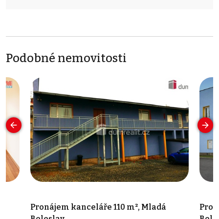
Podobné nemovitosti
Pronájem kanceláře 110 m², Mladá
Pron
Boleslav
Bole