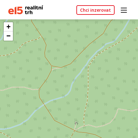
Chci inzerovat
+
−