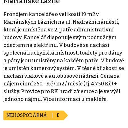
Mariánské Lázně
Pronájem kanceláře o velikosti 19 m2 v
Mariánských Lázních na ul. Nádražní náměstí,
která je umístěna ve 2. patře administrativní
budovy. Kancelář disponuje svým podružným
odečtem na elektřinu. V budově se nachází
společná kuchyňská místnost, toalety pro dámy
a pány jsou umístěny na každém patře. V budově
je umístěn kamerový systém. V těsné blízkosti se
nachází vlakové a autobusové nádraží. Cena za
nájem činní 250,- Kč / m2 / měsíc ( tj. 4.750 Kč) +
služby. Provize pro RK hradí zájemce a je ve výši
jednoho nájmu. Více informací u makléře.
NEHOSPODÁRNÁ
E