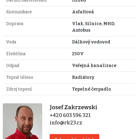
Datum nastěhování
Ihned
Komunikace
Asfaltová
Doprava
Vlak, Silnice, MHD,
Autobus
Voda
Dálkový vodovod
Elektřina
230V
Odpad
Veřejná kanalizace
Topné těleso
Radiátory
Zdroj topení
Tepelné čerpadlo
Josef Zakrzewski
+420 603 596 321
info@rk23.cz