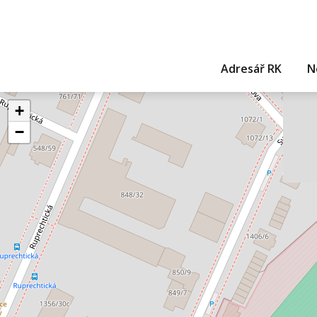
Adresář RK
N
+
−