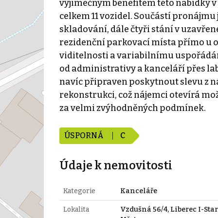
výjimečným benefitem této nabídky v 
celkem 11 vozidel. Součástí pronájmu j
skladování, dále čtyři stání v uzavře
rezidenční parkovací místa přímo u ob
viditelnosti a variabilnímu uspořádá
od administrativy a kanceláří přes la
navíc připraven poskytnout slevu z
rekonstrukci, což nájemci otevírá mo
za velmi zvýhodněných podmínek.
ÚSPORNÁ
C
Údaje k nemovitosti
Kategorie
Kanceláře
Lokalita
Vzdušná 56/4, Liberec I-Sta