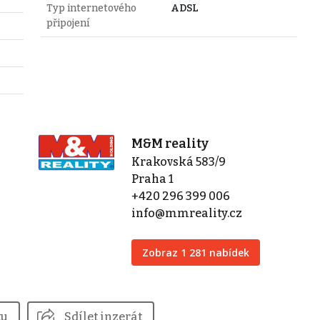
Typ internetového
ADSL
připojení
M&M reality
Krakovská 583/9
Praha 1
+420 296 399 006
info@mmreality.cz
Zobraz 1 281 nabídek
tu
Sdílet inzerát