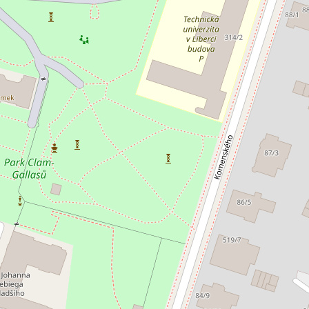
jem kanceláře 21 m², Liberec IV-
Pronájem kanceláře
ýn
III-Jeřáb
0 Kč za měsíc
5 990 Kč za měsí
ská 638/8, Liberec IV-Perštýn
1. máje 535/50, Liberec I