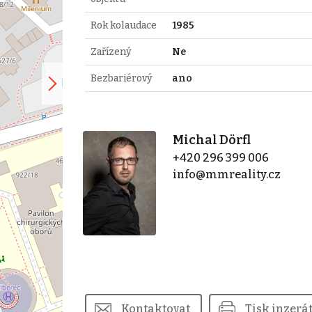
Rok kolaudace
1985
Zařízený
Ne
Bezbariérový
ano
Michal Dörfl
+420 296 399 006
info@mmreality.cz
Kontaktovat
Tisk inzerá