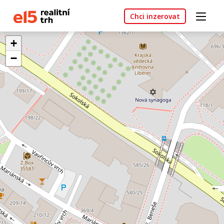
Chci inzerovat
+
−