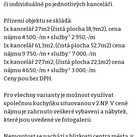
či individuálně po jednotlivých kanceláří.
Přízemí objektu se skládá:
1x kancelář 27m2 (čistá plocha 18,9m2), cena
nájmu 4 500,-/m + služby* 2 950,-/m
1x kancelář 61,3m2, (čistá plocha 52,7m2) cena
nájmu 9 750,-/m + služby* 7 000,-/m
1x kancelář 27,7m2, (čistá plocha 22,1m2) cena
nájmu 4 650,-/m + služby* 3 000,-/m
Ceny jsou bez DPH.
Pro všechny varianty je možnost využívat
společnou kuchyňku situovanou v 2.NP. V ceně
nájmu je zahrnuto veškeré vybavení a nábytek,
které jsou uvedené ve fotogalerii.
Nemovitost se nachází v blízkosti centra města, v