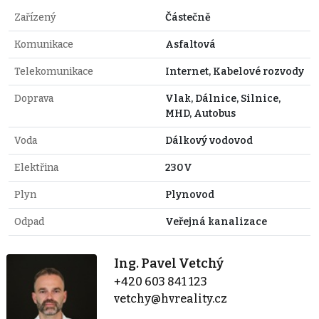
Zařízený
Částečně
Komunikace
Asfaltová
Telekomunikace
Internet, Kabelové rozvody
Doprava
Vlak, Dálnice, Silnice,
MHD, Autobus
Voda
Dálkový vodovod
Elektřina
230V
Plyn
Plynovod
Odpad
Veřejná kanalizace
Ing. Pavel Vetchý
+420 603 841 123
vetchy@hvreality.cz