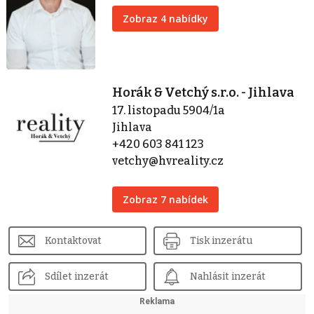
Zobraz 4 nabídky
Horák & Vetchý s.r.o. - Jihlava
17. listopadu 5904/1a
Jihlava
+420 603 841 123
vetchy@hvreality.cz
Zobraz 7 nabídek
Kontaktovat
Tisk inzerátu
Sdílet inzerát
Nahlásit inzerát