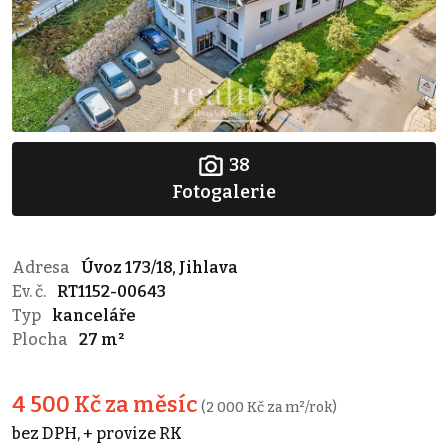
38
Fotogalerie
Adresa
Úvoz 173/18, Jihlava
Ev. č.
RT1152-00643
Typ
kanceláře
Plocha
27 m²
4 500 Kč za měsíc
(2 000 Kč za m²/rok)
bez DPH, + provize RK