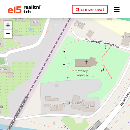
Chci inzerovat
+
−