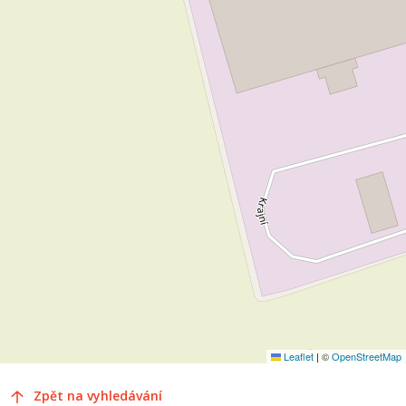
Leaflet
|
©
OpenStreetMap
Zpět na vyhledávání