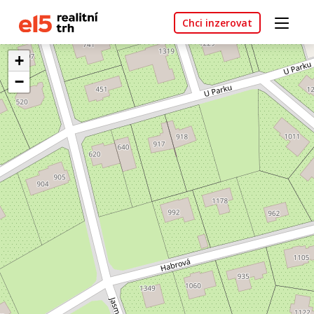
Chci inzerovat
+
−