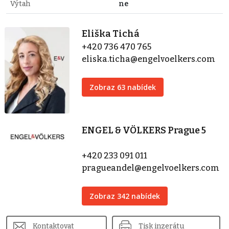
Výtah
ne
Eliška Tichá
+420 736 470 765
eliska.ticha@engelvoelkers.com
Zobraz 63 nabídek
ENGEL & VÖLKERS Prague 5
+420 233 091 011
pragueandel@engelvoelkers.com
Zobraz 342 nabídek
Kontaktovat
Tisk inzerátu