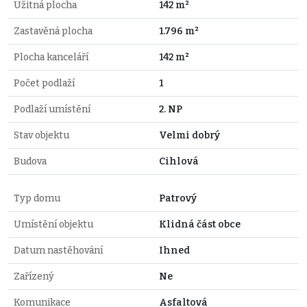
Užitná plocha
142 m²
Zastavěná plocha
1.796 m²
Plocha kanceláří
142 m²
Počet podlaží
1
Podlaží umístění
2. NP
Stav objektu
Velmi dobrý
Budova
Cihlová
Typ domu
Patrový
Umístění objektu
Klidná část obce
Datum nastěhování
Ihned
Zařízený
Ne
Komunikace
Asfaltová