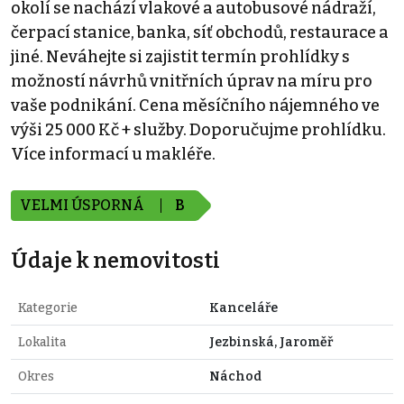
okolí se nachází vlakové a autobusové nádraží,
čerpací stanice, banka, síť obchodů, restaurace a
jiné. Neváhejte si zajistit termín prohlídky s
možností návrhů vnitřních úprav na míru pro
vaše podnikání. Cena měsíčního nájemného ve
výši 25 000 Kč + služby. Doporučujme prohlídku.
Více informací u makléře.
VELMI ÚSPORNÁ
B
Údaje k nemovitosti
Kategorie
Kanceláře
Lokalita
Jezbinská, Jaroměř
Okres
Náchod