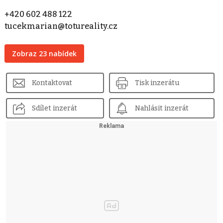
+420 602 488 122
tucekmarian@totureality.cz
Zobraz 23 nabídek
Kontaktovat
Tisk inzerátu
Sdílet inzerát
Nahlásit inzerát