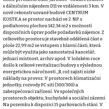
s dálničním nájezdem D11 ve vzdálenosti 3 km. V
nově rekonstruované budově CENTRUM
KOSTKA se prostor nachází ve 2. NP. s
podlahovou plochou 142,34 m2 s možností
dispozičních úprav podle požadavků nájemce. Z
celkového prostoru je stavebně oddělená část o
ploše 22,99 m2 se vstupem z hlavní části, která
může být využita jako samostatná kancelář,
jednací místnost, archiv apod. V loňském roce
došlo k celkové revitalizaci budovy s výslednou
energetickou náročností ,,B, což zajistí nízké
náklady na provoz. V prostorech klimatizační
jednotky, rozvody PC sítí (300/300) a
zabezpečovací zařízení. Ve společných
prostorech objektu, kuchyňské a sociální zázemí.
Na pozemku k dispozici 15 parkovacích stání. V