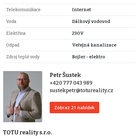
Telekomunikace
Internet
Voda
Dálkový vodovod
Elektřina
230V
Odpad
Veřejná kanalizace
Zdroj teplé vody
Bojler - elektro
Petr Šustek
+420 777 043 989
sustekpetr@totureality.cz
Zobraz 21 nabídek
TOTU reality s.r.o.