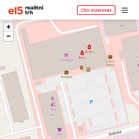
Chci inzerovat
+
−