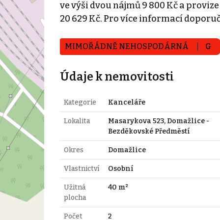
ve výši dvou nájmů 9 800 Kč a provize 
20 629 Kč. Pro více informací dopor
MIMOŘÁDNĚ NEHOSPODÁRNÁ
G
Údaje k nemovitosti
Kategorie
Kanceláře
Lokalita
Masarykova 523, Domažlice -
Bezděkovské Předměstí
Okres
Domažlice
Vlastnictví
Osobní
Užitná
40 m²
plocha
Počet
2