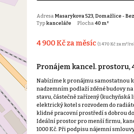
Adresa
Masarykova 523, Domažlice - Be
Typ
kanceláře
Plocha
40 m²
4 900 Kč za měsíc
(1 470 Kč za m²/ro
Pronájem kancel. prostoru, 
Nabízíme k pronájmu samostatnou kan
nadzemním podlaží zděné budovy na ok
stavu, částečně zařízený (kuchyňská li
elektrický kotel s rozvodem do radiáto
klidné pracovní prostředí s dobrou dos
Ideální prostor pro menší firmu, kanc
1000 Kč. Při podpisu nájemní smlouvy