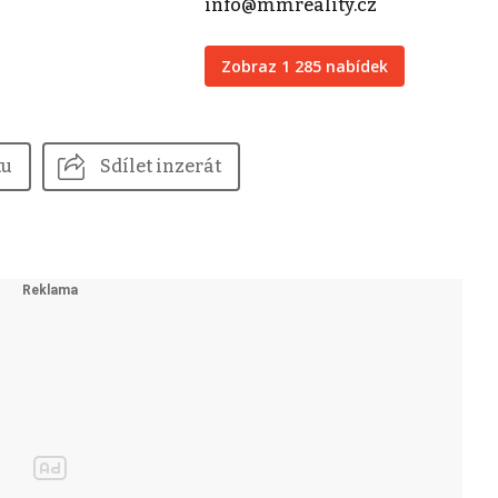
info@mmreality.cz
Zobraz 1 285 nabídek
tu
Sdílet inzerát