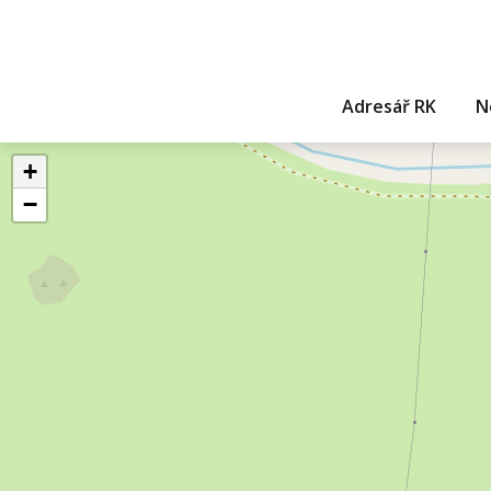
Adresář RK
N
+
−