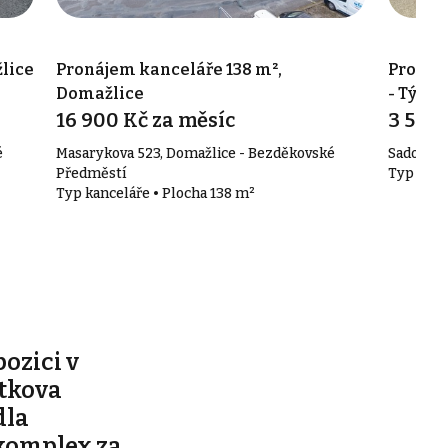
lice
Pronájem kanceláře 138 m²,
Pronáj
Domažlice
- Týnsk
16 900 Kč za měsíc
3 500 
é
Masarykova 523, Domažlice - Bezděkovské
Sadová 6
Předměstí
Typ kanc
Typ kanceláře • Plocha 138 m²
pozici v
ítkova
dla
komplex za