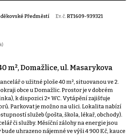
zděkovské Předměstí
Ev. č.
RT1609-939321
k)
40 m², Domažlice, ul. Masarykova
celář o užitné ploše 40 m², situovanou ve 2.
raji obce u Domažlic. Prostor je v dobrém
nka), k dispozici 2× WC. Vytápění zajišťuje
rů. Parkovat je možno na ulici. Lokalita nabízí
tupností služeb (pošta, škola, lékař, obchody).
elář či služby. Měsíční zálohy na energie jsou
 bude uhrazeno nájemné ve výši 4 900 Kč, kauce