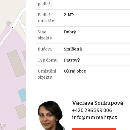
podlaží
Podlaží
2. NP
umístění
Stav
Dobrý
objektu
Budova
Smíšená
Typ domu
Patrový
Umístění
Okraj obce
objektu
Václava Soukupová
+420 296 399 006
info@mmreality.cz