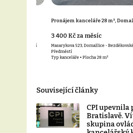
 115 m²,
Pronájem kanceláře 28 m², Domaž
 Předměstí
íc
3 400 Kč za měsíc
- Týnské Předměstí
Masarykova 523, Domažlice - Bezděkovsk
115 m²
Předměstí
Typ kanceláře • Plocha 28 m²
Související články
CPI upevnila 
Bratislavě. V
skupina ovlá
kancelářský 