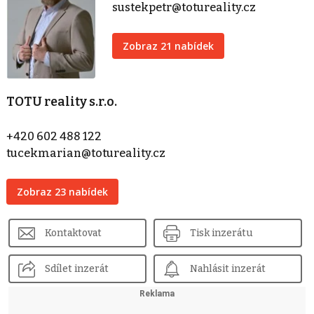
sustekpetr@totureality.cz
Zobraz 21 nabídek
TOTU reality s.r.o.
+420 602 488 122
tucekmarian@totureality.cz
Zobraz 23 nabídek
Kontaktovat
Tisk inzerátu
Sdílet inzerát
Nahlásit inzerát