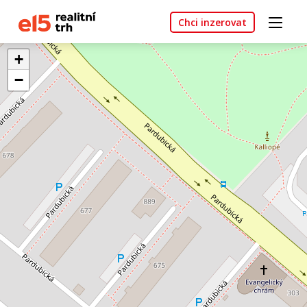
Chci inzerovat
+
−