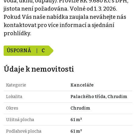
voda, úklid, odpady). Provize RK 9.680 Kč s DPH,
jistota není požadována. Volné od 1. 3. 2026.
Pokud Vás naše nabídka zaujala neváhejte nás
kontaktovat pro více informací a sjednání
prohlídky.
ÚSPORNÁ
C
Údaje k nemovitosti
Kategorie
Kanceláře
Lokalita
Palackého třída, Chrudim
Okres
Chrudim
Užitná plocha
61 m²
Podlahová plocha
61 m²