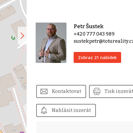
Petr Šustek
+420 777 043 989
sustekpetr@totureality.c
Zobraz 21 nabídek
Kontaktovat
Tisk inzerá
Nahlásit inzerát