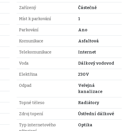
Zařízený
Částečně
Míst k parkování
1
Parkování
Ano
Komunikace
Asfaltová
Telekomunikace
Internet
Voda
Dálkový vodovod
Elektřina
230V
Odpad
Veřejná
kanalizace
Topné těleso
Radiátory
Zdroj topení
Ústřední dálkové
Typ internetového
Optika