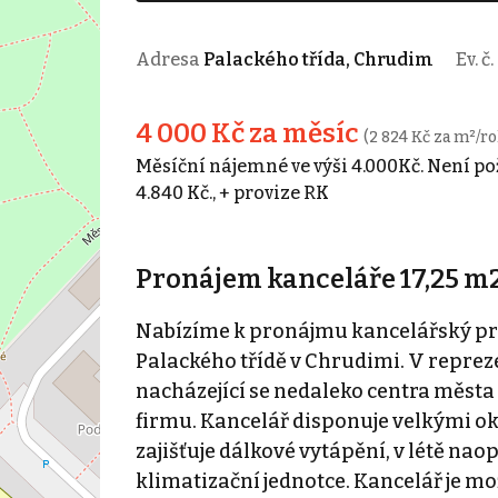
Adresa
Palackého třída, Chrudim
Ev. č.
4 000 Kč za měsíc
(2 824 Kč za m²/ro
Měsíční nájemné ve výši 4.000Kč. Není po
4.840 Kč., + provize RK
Pronájem kanceláře 17,25 m
Nabízíme k pronájmu kancelářský prost
Palackého třídě v Chrudimi. V repre
nacházející se nedaleko centra města
firmu. Kancelář disponuje velkými ok
zajišťuje dálkové vytápění, v létě na
klimatizační jednotce. Kancelář je m