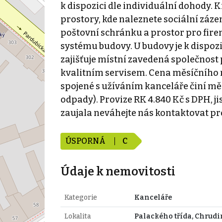
k dispozici dle individuální dohody.
prostory, kde naleznete sociální záz
poštovní schránku a prostor pro fire
systému budovy. U budovy je k dispozi
zajišťuje místní zavedená společnost p
kvalitním servisem. Cena měsíčního n
spojené s užíváním kanceláře činí měsí
odpady). Provize RK 4.840 Kč s DPH, 
zaujala neváhejte nás kontaktovat pro
ÚSPORNÁ
C
Údaje k nemovitosti
Kategorie
Kanceláře
Lokalita
Palackého třída, Chrud