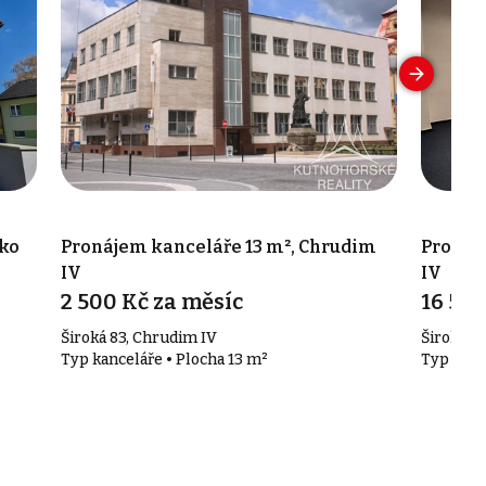
sko
Pronájem kanceláře 13 m², Chrudim
Pronáj
IV
IV
2 500 Kč za měsíc
16 500
Široká 83, Chrudim IV
Široká 8
Typ kanceláře • Plocha 13 m²
Typ kanc