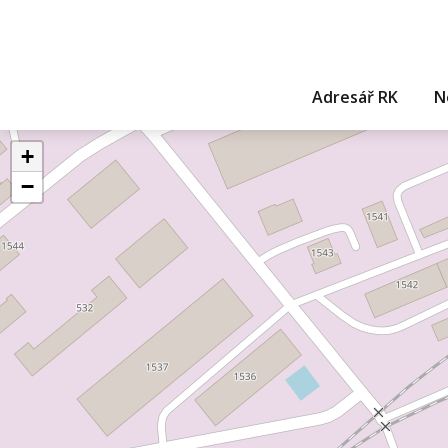
Adresář RK
N
+
−