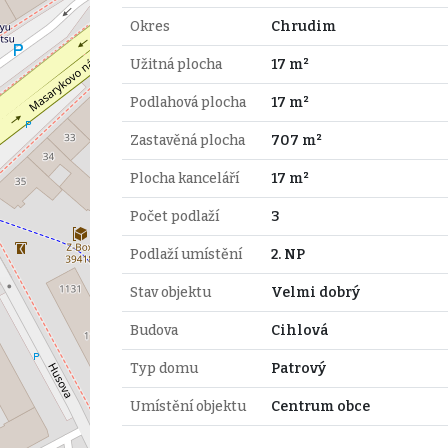
Okres
Chrudim
Užitná plocha
17 m²
Podlahová plocha
17 m²
Zastavěná plocha
707 m²
Plocha kanceláří
17 m²
Počet podlaží
3
Podlaží umístění
2. NP
Stav objektu
Velmi dobrý
Budova
Cihlová
Typ domu
Patrový
Umístění objektu
Centrum obce