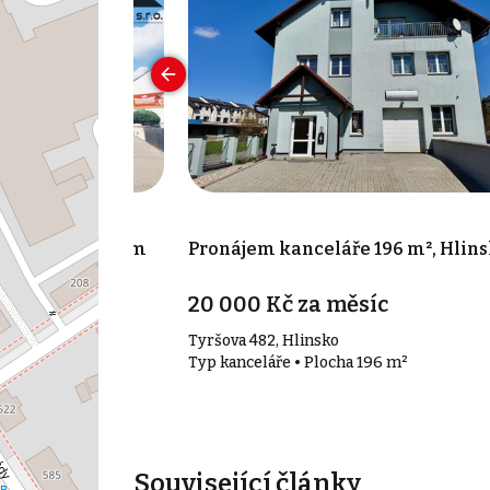
 38 m², Chrudim
Pronájem kanceláře 196 m², Hlin
c
20 000 Kč za měsíc
im
Tyršova 482, Hlinsko
38 m²
Typ kanceláře • Plocha 196 m²
Související články