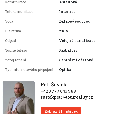
Komunikace
Asfaltová
Telekomunikace
Internet
Voda
Dálkový vodovod
Elektřina
230V
Odpad
Veřejná kanalizace
Topné těleso
Radiátory
Zdroj topení
Centrální dálkové
Typ internetového připojení
Optika
Petr Šustek
+420 777 043 989
sustekpetr@totureality.cz
Zobraz 21 nabídek