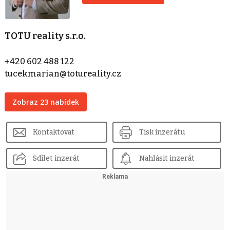
TOTU reality s.r.o.
+420 602 488 122
tucekmarian@totureality.cz
Zobraz 23 nabídek
Kontaktovat
Tisk inzerátu
Sdílet inzerát
Nahlásit inzerát