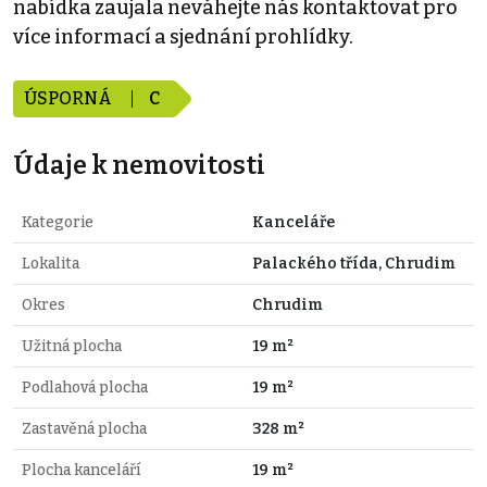
nabídka zaujala neváhejte nás kontaktovat pro
více informací a sjednání prohlídky.
ÚSPORNÁ
C
Údaje k nemovitosti
Kategorie
Kanceláře
Lokalita
Palackého třída, Chrudim
Okres
Chrudim
Užitná plocha
19 m²
Podlahová plocha
19 m²
Zastavěná plocha
328 m²
Plocha kanceláří
19 m²