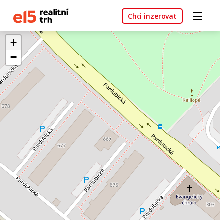
Chci inzerovat
+
−