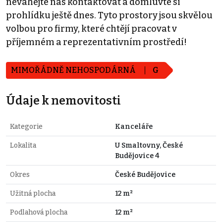
neváhejte nás kontaktovat a domluvte si
prohlídku ještě dnes. Tyto prostory jsou skvělou
volbou pro firmy, které chtějí pracovat v
příjemném a reprezentativním prostředí!
MIMOŘÁDNĚ NEHOSPODÁRNÁ
G
Údaje k nemovitosti
Kategorie
Kanceláře
Lokalita
U Smaltovny, České
Budějovice 4
Okres
České Budějovice
Užitná plocha
12 m²
Podlahová plocha
12 m²