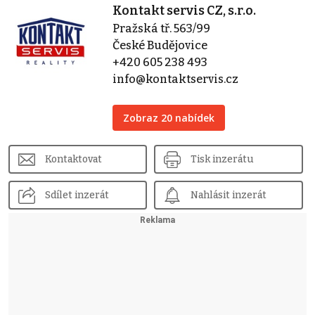
Kontakt servis CZ, s.r.o.
Pražská tř. 563/99
České Budějovice
+420 605 238 493
info@kontaktservis.cz
Zobraz 20 nabídek
Kontaktovat
Tisk inzerátu
Sdílet inzerát
Nahlásit inzerát