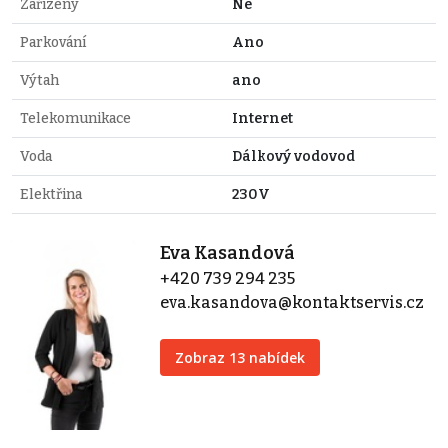
Zařízený
Ne
Parkování
Ano
Výtah
ano
Telekomunikace
Internet
Voda
Dálkový vodovod
Elektřina
230V
Eva Kasandová
+420 739 294 235
eva.kasandova@kontaktservis.cz
Zobraz 13 nabídek