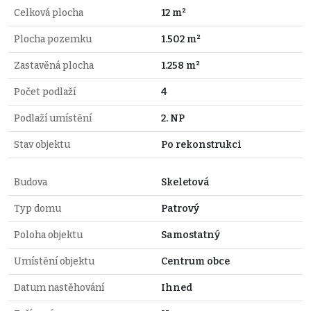
Celková plocha
12 m²
Plocha pozemku
1.502 m²
Zastavěná plocha
1.258 m²
Počet podlaží
4
Podlaží umístění
2. NP
Stav objektu
Po rekonstrukci
Budova
Skeletová
Typ domu
Patrový
Poloha objektu
Samostatný
Umístění objektu
Centrum obce
Datum nastěhování
Ihned