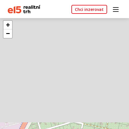
Chci inzerovat
+
−