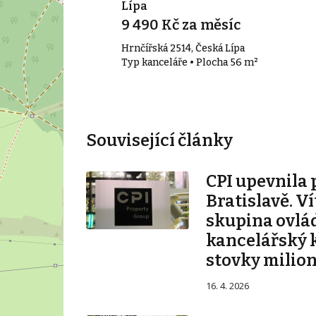
Lípa
9 490 Kč za měsíc
Hrnčířská 2514, Česká Lípa
40 m²
Typ kanceláře • Plocha 56 m²
Související články
CPI upevnila 
Bratislavě. V
skupina ovlá
kancelářský 
stovky milio
16. 4. 2026