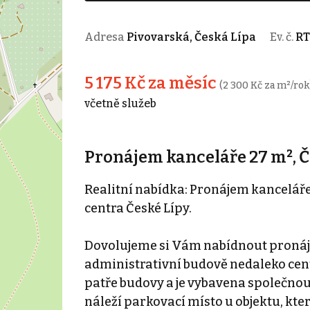
Adresa
Pivovarská, Česká Lípa
Ev. č.
RT
5 175 Kč za měsíc
(2 300 Kč za m²/rok
včetně služeb
Pronájem kanceláře 27 m², Č
Realitní nabídka: Pronájem kanceláře
centra České Lípy.
Dovolujeme si Vám nabídnout pronáje
administrativní budově nedaleko cent
patře budovy a je vybavena společno
náleží parkovací místo u objektu, kter