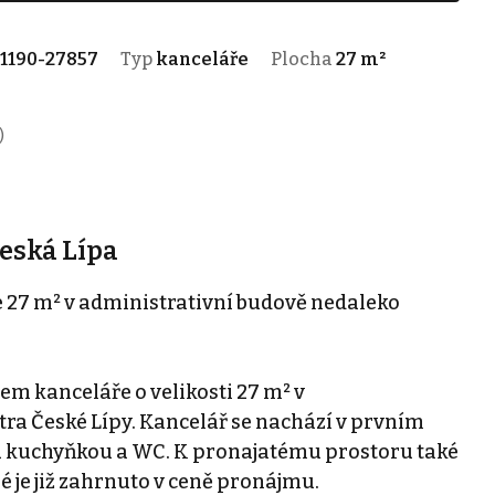
1190-27857
Typ
kanceláře
Plocha
27 m²
)
eská Lípa
 27 m² v administrativní budově nedaleko
m kanceláře o velikosti 27 m² v
ra České Lípy. Kancelář se nachází v prvním
u kuchyňkou a WC. K pronajatému prostoru také
é je již zahrnuto v ceně pronájmu.