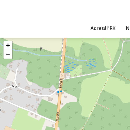
Adresář RK
N
+
−