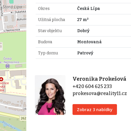
Okres
Česká Lípa
Užitná plocha
27 m²
Stav objektu
Dobrý
Budova
Montovaná
Typ domu
Patrový
Veronika Prokešová
+420 604 625 233
prokesova@reality11.cz
Zobraz 3 nabídky