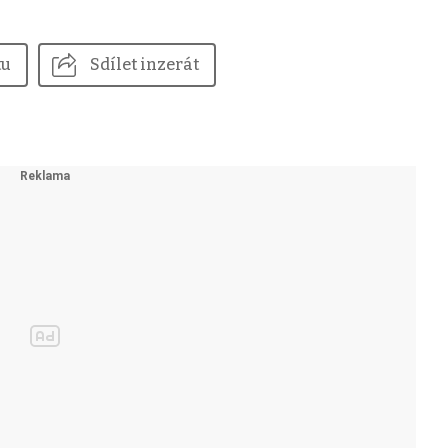
tu
Sdílet inzerát