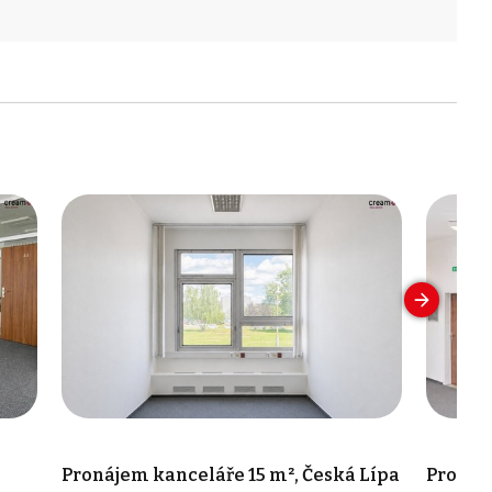
Pronájem kanceláře 15 m², Česká Lípa
Pronáje