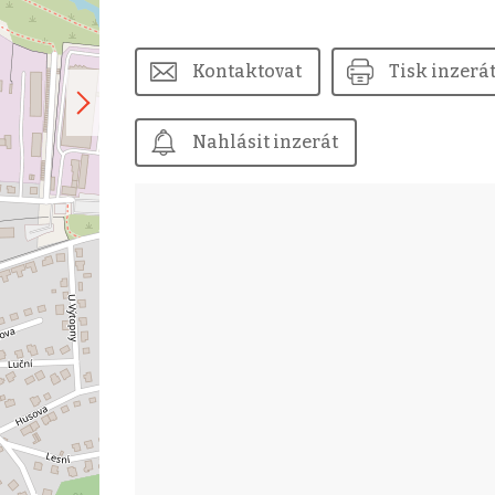
Kontaktovat
Tisk inzerá
Nahlásit inzerát