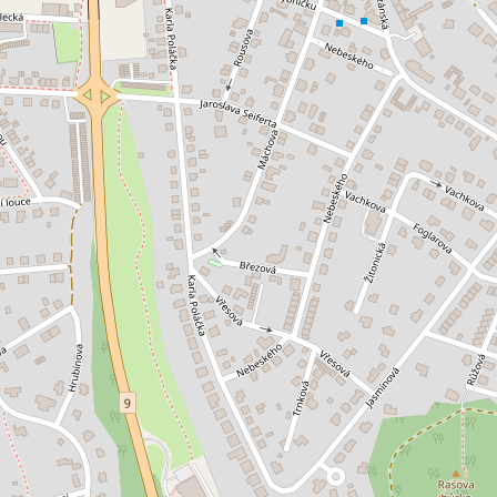
jem kanceláře 24 m², Česká
Pronájem kanceláře