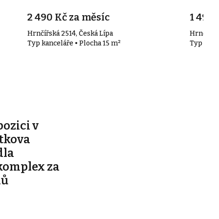
2 490 Kč za měsíc
1 490 
Hrnčířská 2514, Česká Lípa
Hrnčířsk
Typ kanceláře • Plocha 15 m²
Typ kanc
pozici v
ítkova
dla
komplex za
nů