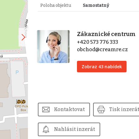
Poloha objektu
Samostatný
Zákaznické centrum
+420 573 776 333
obchod@creamre.cz
Zobraz 43 nabídek
Kontaktovat
Tisk inzerá
Nahlásit inzerát