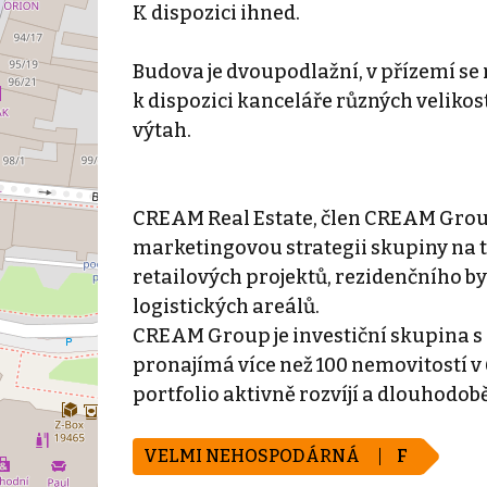
K dispozici ihned.
Budova je dvoupodlažní, v přízemí se
k dispozici kanceláře různých velikos
výtah.
CREAM Real Estate, člen CREAM Group
marketingovou strategii skupiny na t
retailových projektů, rezidenčního b
logistických areálů.
CREAM Group je investiční skupina s d
pronajímá více než 100 nemovitostí v
portfolio aktivně rozvíjí a dlouhodob
VELMI NEHOSPODÁRNÁ
F