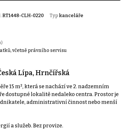
č.
RT1448-CLH-0220
Typ
kanceláře
k)
atků, včetně právního servisu
Česká Lípa, Hrnčířská
ře 15 m², která se nachází ve 2. nadzemním
e dostupné lokalitě nedaleko centra. Prostor je
dnikatele, administrativní činnost nebo menší
gií a služeb. Bez provize.