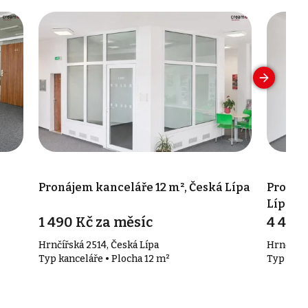
Pronájem kanceláře 12 m², Česká Lípa
Pronáj
Lípa
1 490 Kč za měsíc
4 490 
Hrnčířská 2514, Česká Lípa
Hrnčířsk
Typ kanceláře • Plocha 12 m²
Typ kanc