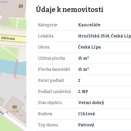
Údaje k nemovitosti
Kategorie
Kanceláře
Lokalita
Hrnčířská 2514, Česká Lí
Okres
Česká Lípa
Užitná plocha
15 m²
Plocha kanceláří
15 m²
Počet podlaží
2
Podlaží umístění
2. NP
Stav objektu
Velmi dobrý
Budova
Cihlová
Typ domu
Patrový