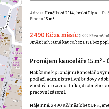
Adresa
Hrnčířská 2514, Česká Lípa
Ev. 
Plocha
15 m²
2 490 Kč za měsíc
(1 992 Kč za m²/ro
3měsíční vratná kauce, bez DPH, bez popl
Pronájem kanceláře 15 m² - 
Nabízíme k pronájmu kancelář o výmě
podlaží administrativní budovy v dobř
vhodný pro živnostníka, drobného po
pracovní zázemí.
Nájemné: 2 490 Kč/měsíc bez DPH, ener