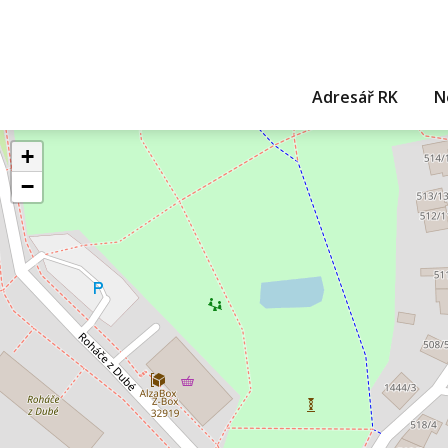
Adresář RK
N
+
−