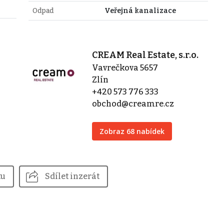
Odpad
Veřejná kanalizace
CREAM Real Estate, s.r.o.
Vavrečkova 5657
Zlín
+420 573 776 333
obchod@creamre.cz
Zobraz 68 nabídek
tu
Sdílet inzerát