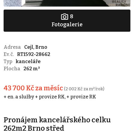
8
Fotogalerie
Adresa
Cejl, Brno
Ev. č.
RT1592-28662
Typ
kanceláře
Plocha
262 m²
43 700 Kč za měsíc
(2 002 Kč za m²/rok)
+ en. a služby + provize RK, + provize RK
Pronájem kancelářského celku
262m2 Brno střed