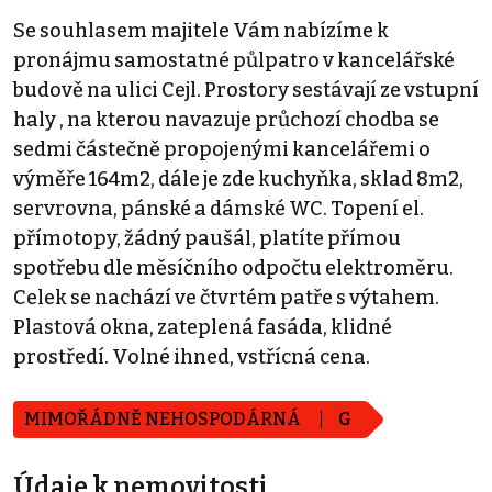
Se souhlasem majitele Vám nabízíme k
pronájmu samostatné půlpatro v kancelářské
budově na ulici Cejl. Prostory sestávají ze vstupní
haly , na kterou navazuje průchozí chodba se
sedmi částečně propojenými kancelářemi o
výměře 164m2, dále je zde kuchyňka, sklad 8m2,
servrovna, pánské a dámské WC. Topení el.
přímotopy, žádný paušál, platíte přímou
spotřebu dle měsíčního odpočtu elektroměru.
Celek se nachází ve čtvrtém patře s výtahem.
Plastová okna, zateplená fasáda, klidné
prostředí. Volné ihned, vstřícná cena.
MIMOŘÁDNĚ NEHOSPODÁRNÁ
G
Údaje k nemovitosti