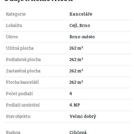
Kategorie
Kanceláře
Lokalita
Cejl, Brno
Okres
Brno-město
Užitná plocha
262 m²
Podlahová plocha
262 m²
Zastavěná plocha
262 m²
Plocha kanceláří
262 m²
Počet podlaží
4
Podlaží umístění
4. NP
Stav objektu
Velmi dobrý
Budova
Cihlová