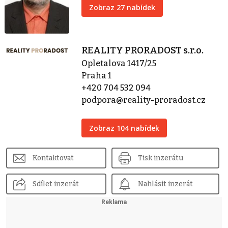
Zobraz 27 nabídek
REALITY PRORADOST s.r.o.
Opletalova 1417/25
Praha 1
+420 704 532 094
podpora@reality-proradost.cz
Zobraz 104 nabídek
Kontaktovat
Tisk inzerátu
Sdílet inzerát
Nahlásit inzerát