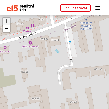
Chci inzerovat
+
−