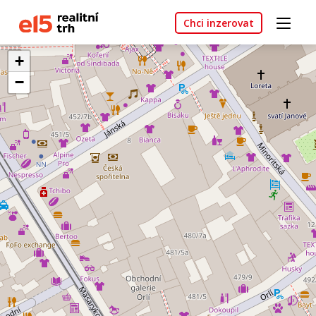
Chci inzerovat
+
−