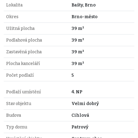
Lokalita
Bašty, Brno
Okres
Brno-město
Užitná plocha
39 m²
Podlahová plocha
39 m²
Zastavěná plocha
39 m²
Plocha kanceláří
39 m²
Počet podlaží
5
Podlaží umístění
4. NP
Stav objektu
Velmi dobrý
Budova
Cihlová
Typ domu
Patrový