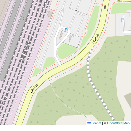
Leaflet
|
©
OpenStreetMap