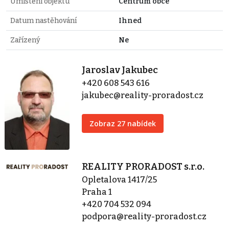
Umístění objektu
Centrum obce
Datum nastěhování
Ihned
Zařízený
Ne
Jaroslav Jakubec
+420 608 543 616
jakubec@reality-proradost.cz
Zobraz 27 nabídek
REALITY PRORADOST s.r.o.
Opletalova 1417/25
Praha 1
+420 704 532 094
podpora@reality-proradost.cz