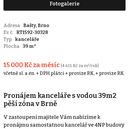
Fotogalerie
Adresa
Bašty, Brno
Ev. č.
RT1592-30328
Typ
kanceláře
Plocha
39 m²
15 000 Kč za měsíc
(4 615 Kč za m²/rok)
včetně sl. a en. + DPH plátci + provize RK, + provize RK
Pronájem kanceláře s vodou 39m2
pěší zóna v Brně
V zastoupení majitele Vám nabízíme k
pronájmu samostatnou kancelář ve 4NP budovy