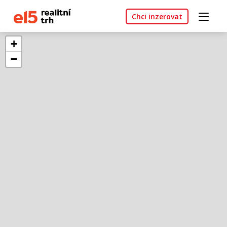
Chci inzerovat
+
−