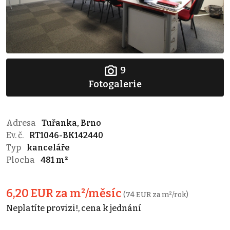
9
Fotogalerie
Adresa
Tuřanka, Brno
Ev. č.
RT1046-BK142440
Typ
kanceláře
Plocha
481 m²
6,20 EUR za m²/měsíc
(74 EUR za m²/rok)
Neplatíte provizi!, cena k jednání