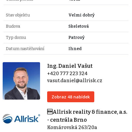
Stav objektu
Velmi dobrý
Budova
Skeletová
Typ domu
Patrový
Datum nastěhování
Ihned
Ing. Daniel Vašut
+420 777 223 324
vasut.daniel@allrisk.cz
Zobraz 48 nabídek
Allrisk reality & finance, a.s.
- centrála Brno
Komárovská 263/20a