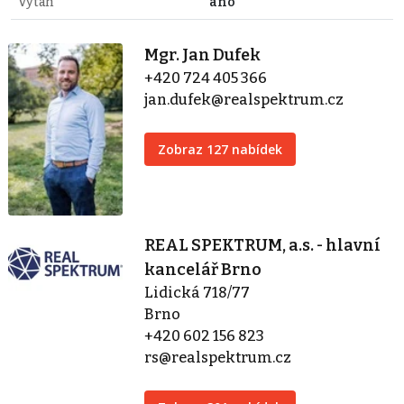
Výtah
ano
Mgr. Jan Dufek
+420 724 405 366
jan.dufek@realspektrum.cz
Zobraz 127 nabídek
REAL SPEKTRUM, a.s. - hlavní
kancelář Brno
Lidická 718/77
Brno
+420 602 156 823
rs@realspektrum.cz