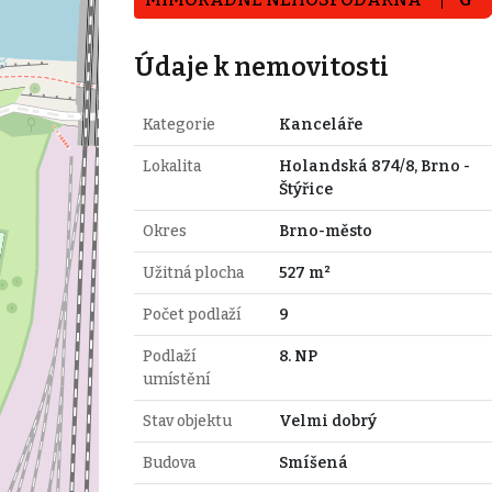
Údaje k nemovitosti
Kategorie
Kanceláře
Lokalita
Holandská 874/8, Brno -
Štýřice
Okres
Brno-město
Užitná plocha
527 m²
Počet podlaží
9
Podlaží
8. NP
umístění
Stav objektu
Velmi dobrý
Budova
Smíšená