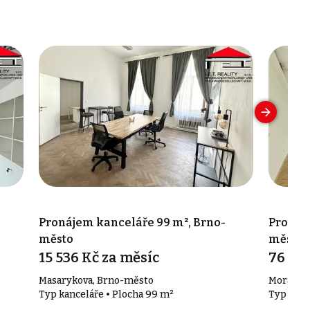
-
Pronájem kanceláře 99 m², Brno-
Pronáj
město
město
15 536 Kč za měsíc
76 00
Masarykova, Brno-město
Moravské
Typ kanceláře • Plocha 99 m²
Typ kanc