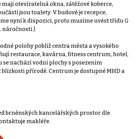
e mají otevíratelná okna, zátěžové koberce,
částí jsou toalety. V budově je recepce,
máme nyní k dispozici, proto musíme uvést třídu G
 náročnosti.)
hodné polohy poblíž centra města a vysokého
jí restaurace, kavárna, fitness centrum, hotel,
ku se nachází vodní plochy s posezením
t blízkosti přírodě. Centrum je dostupné MHD a
ed brněnských kancelářských prostor dle
kontaktuje makléře.