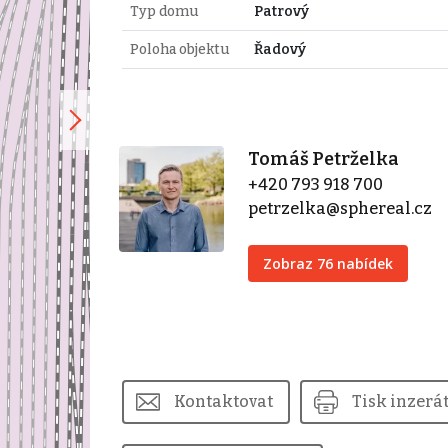
Typ domu
Patrový
Poloha objektu
Řadový
Tomáš Petrželka
+420 793 918 700
petrzelka@sphereal.cz
Zobraz 76 nabídek
Kontaktovat
Tisk inzerá