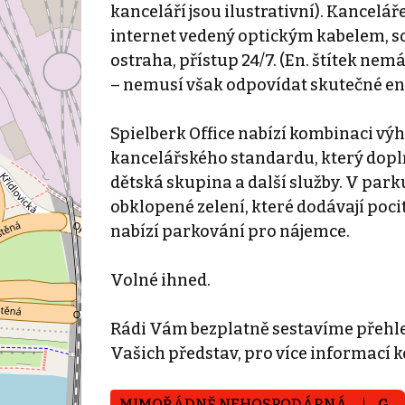
kanceláří jsou ilustrativní). Kancelář
internet vedený optickým kabelem, sou
ostraha, přístup 24/7. (En. štítek ne
– nemusí však odpovídat skutečné en.
Spielberk Office nabízí kombinaci vý
kancelářského standardu, který doplňu
dětská skupina a další služby. V par
obklopené zelení, které dodávají poci
nabízí parkování pro nájemce.
Volné ihned.
Rádi Vám bezplatně sestavíme přehl
Vašich představ, pro více informací 
MIMOŘÁDNĚ NEHOSPODÁRNÁ
G