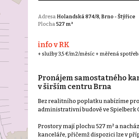
Adresa
Holandská 874/8, Brno - Štýřice
Plocha
527 m²
info v RK
+ služby 3,5 €/m2/měsíc + měřená spotřeba
Pronájem samostatného kanc
v širším centru Brna
Bez realitního poplatku nabízíme pr
administrativní budově ve Spielberk O
Prostory mají plochu 527 m² a nachází 
kanceláře, přičemž dispozici lze v pří