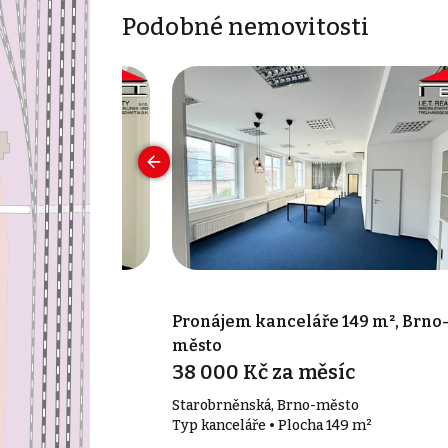
Podobné nemovitosti
 35 m², Brno-
Pronájem kanceláře 149 m², Brno
město
íc
38 000 Kč za měsíc
o-město
Starobrněnská, Brno-město
35 m²
Typ kanceláře • Plocha 149 m²