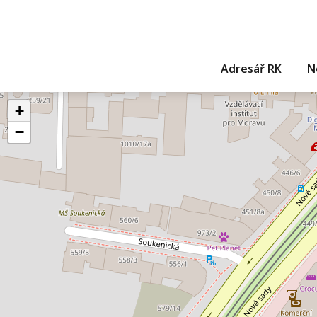
Adresář RK
N
+
−