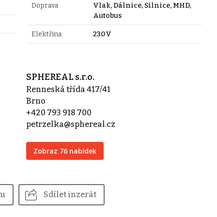
Doprava
Vlak, Dálnice, Silnice, MHD,
Autobus
Elektřina
230V
SPHEREAL s.r.o.
Renneská třída 417/41
Brno
+420 793 918 700
petrzelka@sphereal.cz
Zobraz 76 nabídek
tu
Sdílet inzerát