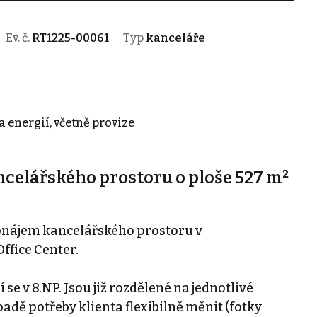
Ev. č.
RT1225-00061
Typ
kanceláře
 energií, včetně provize
elářského prostoru o ploše 527 m²
onájem kancelářského prostoru v
ffice Center.
se v 8.NP. Jsou již rozdělené na jednotlivé
padě potřeby klienta flexibilně měnit (fotky