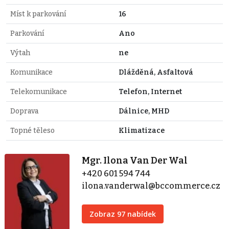
Míst k parkování
16
Parkování
Ano
Výtah
ne
Komunikace
Dlážděná, Asfaltová
Telekomunikace
Telefon, Internet
Doprava
Dálnice, MHD
Topné těleso
Klimatizace
Mgr. Ilona Van Der Wal
+420 601 594 744
ilona.vanderwal@bccommerce.cz
Zobraz 97 nabídek