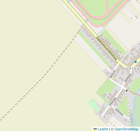
Leaflet
|
©
OpenStreetMap