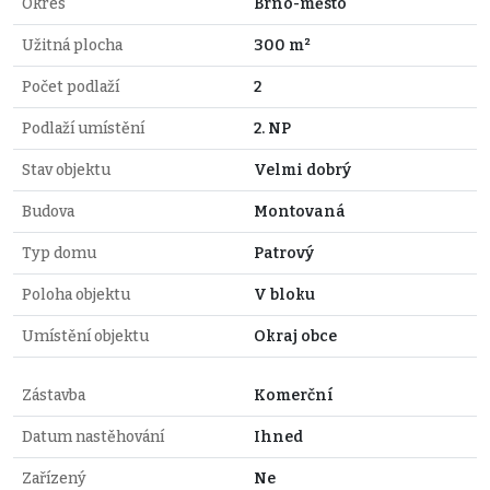
Okres
Brno-město
Užitná plocha
300 m²
Počet podlaží
2
Podlaží umístění
2. NP
Stav objektu
Velmi dobrý
Budova
Montovaná
Typ domu
Patrový
Poloha objektu
V bloku
Umístění objektu
Okraj obce
Zástavba
Komerční
Datum nastěhování
Ihned
Zařízený
Ne