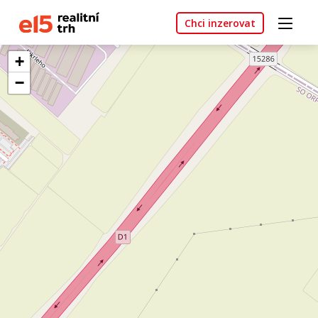
Chci inzerovat
+
−