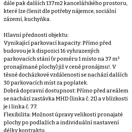
dále pak dalších 137m2 kancelářského prostoru,
které lze členit dle potřeby nájemce, sociální
zázemí, kuchyňka.
Hlavní přednosti objektu:
Vynikající parkovací kapacity: Přímo před
budovou je k dispozici 16 vyhrazených
parkovacích stání (v poměru 1 místo na 37 m²
pronajímané plochy) již v ceně pronájmu!. V
těsné docházkové vzdálenosti se nachází dalších
30 parkovacích míst za poplatek.
Dobrá dopravní dostupnost: Přímo před areálem
se nachází zastávka MHD (linka č. 21) a v blízkosti
je i linka č. 77.
Flexibilita: Možnost úpravy velikosti pronajaté
plochy po podlažích a individuální nastavení
délky kontraktu.