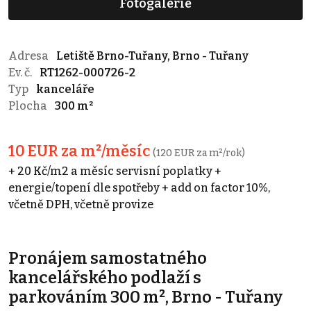
Fotogalerie
Adresa
Letiště Brno-Tuřany, Brno - Tuřany
Ev. č.
RT1262-000726-2
Typ
kanceláře
Plocha
300 m²
10 EUR za m²/měsíc
(120 EUR za m²/rok)
+ 20 Kč/m2 a měsíc servisní poplatky +
energie/topení dle spotřeby + add on factor 10%,
včetně DPH, včetně provize
Pronájem samostatného
kancelářského podlaží s
parkováním 300 m², Brno - Tuřany