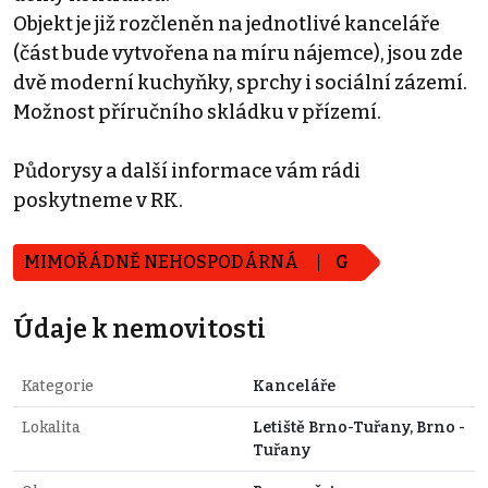
Objekt je již rozčleněn na jednotlivé kanceláře
(část bude vytvořena na míru nájemce), jsou zde
dvě moderní kuchyňky, sprchy i sociální zázemí.
Možnost příručního skládku v přízemí.
Půdorysy a další informace vám rádi
poskytneme v RK.
MIMOŘÁDNĚ NEHOSPODÁRNÁ
G
Údaje k nemovitosti
Kategorie
Kanceláře
Lokalita
Letiště Brno-Tuřany, Brno -
Tuřany