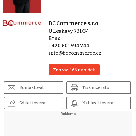
BC Commerce s.r.o.
U Leskavy 731/34
Brno
+420 601 594 744
info@bccommerce.cz
Zobraz 166 nabídek
Kontaktovat
Tisk inzerátu
Sdílet inzerát
Nahlásit inzerát