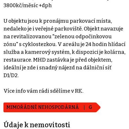
3800kč/měsíc +dph
U objektu jsou k pronájmu parkovací místa,
nedaleko je i veřejné parkoviště. Objekt navazuje
na revitalizovanou "zelenou odpočinkovou
zónu" s cyklostezkou. V areálu je 24 hodin hlídací
služba a kamerový systém, k dispozici je kolárna,
restaurace. MHD zastávka je před objektem,
ideální je zde i snadný nájezd na dálniční síť
D1/D2.
Více info vám rádi sdělíme v RK.
MIMOŘÁDNĚ NEHOSPODÁRNÁ
G
Údaje k nemovitosti