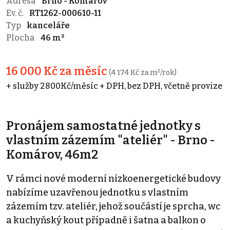
Adresa
Brno - Komárov
Ev. č.
RT1262-000610-11
Typ
kanceláře
Plocha
46 m²
16 000 Kč za měsíc
(4 174 Kč za m²/rok)
+ služby 2800Kč/měsíc + DPH, bez DPH, včetně provize
Pronájem samostatné jednotky s
vlastním zázemím "ateliér" - Brno -
Komárov, 46m2
V rámci nové moderní nízkoenergetické budovy
nabízíme uzavřenou jednotku s vlastním
zázemím tzv. ateliér, jehož součástí je sprcha, wc
a kuchyňský kout případně i šatna a balkon o