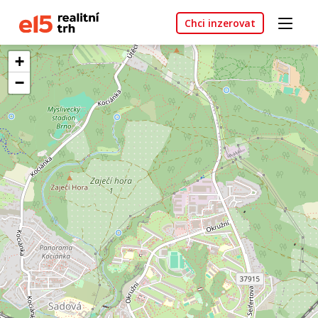
Chci inzerovat
+
−