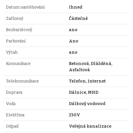
Datum nastěhování
Ihned
Zařízený
Částečně
Bezbariérový
ano
Parkování
Ano
Výtah
ano
Komunikace
Betonová, Dlážděná,
Asfaltová
Telekomunikace
Telefon, Internet
Doprava
Dálnice, MHD
Voda
Dálkový vodovod
Elektřina
230V
Odpad
Veřejná kanalizace