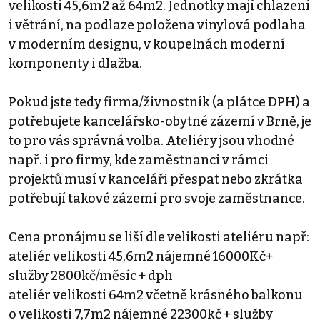
velikosti 45,6m2 až 64m2. Jednotky mají chlazení
i větrání, na podlaze položena vinylová podlaha
v moderním designu, v koupelnách moderní
komponenty i dlažba.
Pokud jste tedy firma/živnostník (a plátce DPH) a
potřebujete kancelářsko-obytné zázemí v Brně, je
to pro vás správná volba. Ateliéry jsou vhodné
např. i pro firmy, kde zaměstnanci v rámci
projektů musí v kanceláři přespat nebo zkrátka
potřebují takové zázemí pro svoje zaměstnance.
Cena pronájmu se liší dle velikosti ateliéru např:
ateliér velikosti 45,6m2 nájemné 16000Kč+
služby 2800kč/měsíc + dph
ateliér velikosti 64m2 včetně krásného balkonu
o velikosti 7,7m2 nájemné 22300kč + služby