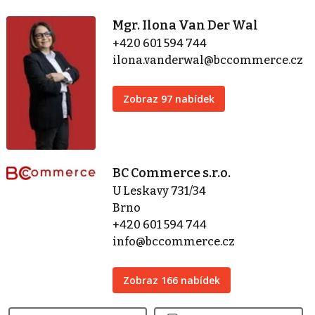
Mgr. Ilona Van Der Wal
+420 601 594 744
ilona.vanderwal@bccommerce.cz
Zobraz 97 nabídek
BC Commerce s.r.o.
U Leskavy 731/34
Brno
+420 601 594 744
info@bccommerce.cz
Zobraz 166 nabídek