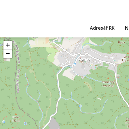
Adresář RK
N
+
−