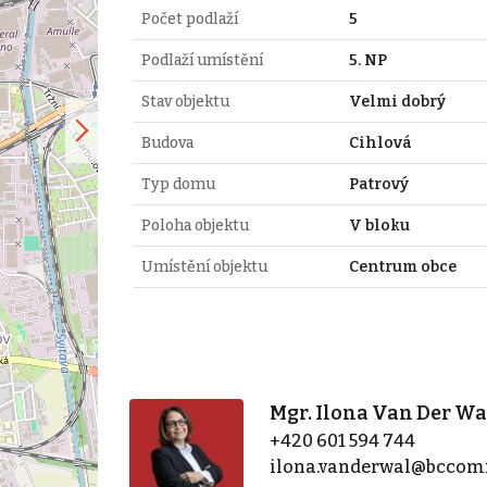
Počet podlaží
5
Podlaží umístění
5. NP
Stav objektu
Velmi dobrý
Budova
Cihlová
Typ domu
Patrový
Poloha objektu
V bloku
Umístění objektu
Centrum obce
Mgr. Ilona Van Der Wa
+420 601 594 744
ilona.vanderwal@bccom