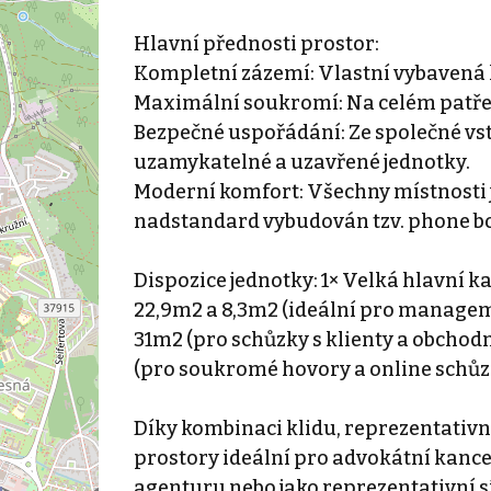
Hlavní přednosti prostor:
Kompletní zázemí: Vlastní vybavená 
Maximální soukromí: Na celém patře s
Bezpečné uspořádání: Ze společné vst
uzamykatelné a uzavřené jednotky.
Moderní komfort: Všechny místnosti j
nadstandard vybudován tzv. phone bo
Dispozice jednotky: 1× Velká hlavní 
22,9m2 a 8,3m2 (ideální pro manageme
31m2 (pro schůzky s klienty a obchod
(pro soukromé hovory a online schůz
Díky kombinaci klidu, reprezentativn
prostory ideální pro advokátní kancel
agenturu nebo jako reprezentativní sí