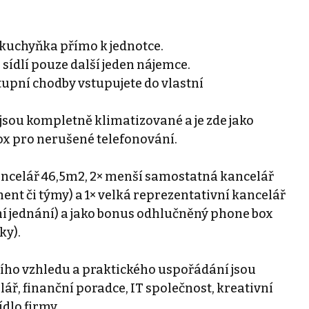
kuchyňka přímo k jednotce.
ídlí pouze další jeden nájemce.
upní chodby vstupujete do vlastní
sou kompletně klimatizované a je zde jako
x pro nerušené telefonování.
kancelář 46,5m2, 2× menší samostatná kancelář
nt či týmy) a 1× velká reprezentativní kancelář
ní jednání) a jako bonus odhlučněný phone box
ky).
ího vzhledu a praktického uspořádání jsou
ář, finanční poradce, IT společnost, kreativní
dlo firmy.