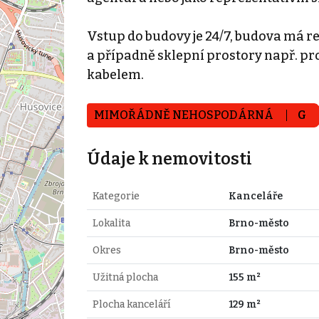
Vstup do budovy je 24/7, budova má re
a případně sklepní prostory např. pro
kabelem.
MIMOŘÁDNĚ NEHOSPODÁRNÁ
G
Údaje k nemovitosti
Kategorie
Kanceláře
Lokalita
Brno-město
Okres
Brno-město
Užitná plocha
155 m²
Plocha kanceláří
129 m²