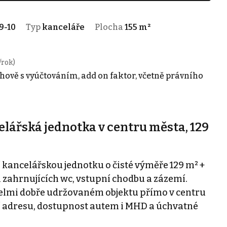
9-10
Typ
kanceláře
Plocha
155 m²
/rok)
hově s vyúčtováním, add on faktor, včetně právního
lářská jednotka v centru města, 129
ancelářskou jednotku o čisté výměře 129 m² +
 zahrnujících wc, vstupní chodbu a zázemí.
velmi dobře udržovaném objektu přímo v centru
í adresu, dostupnost autem i MHD a úchvatné