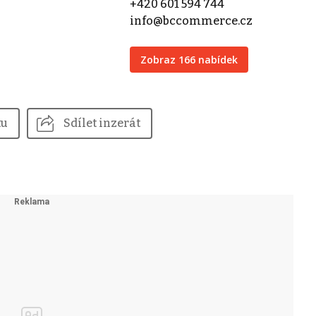
+420 601 594 744
info@bccommerce.cz
Zobraz 166 nabídek
tu
Sdílet inzerát