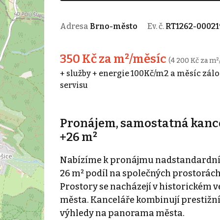
Adresa
Brno-město
Ev. č.
RT1262-00021
350 Kč za m²/měsíc
(4 200 Kč za m²
+ služby + energie 100Kč/m2 a měsíc zálo
servisu
Pronájem, samostatná kance
+26 m²
Nabízíme k pronájmu nadstandardní k
26 m² podíl na společných prostorách
Prostory se nacházejí v historickém 
města. Kanceláře kombinují prestižn
výhledy na panorama města.