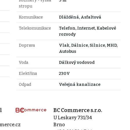
Rozměry - výška
3 m
stropu
Komunikace
Dlážděná, Asfaltová
Telekomunikace
Telefon, Internet, Kabelové
rozvody
Doprava
Vlak, Dálnice, Silnice, MHD,
Autobus
Voda
Dálkový vodovod
Elektřina
230V
Odpad
Veřejná kanalizace
l
BC Commerce s.r.o.
U Leskavy 731/34
merce.cz
Brno