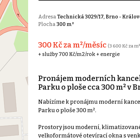
Adresa
Technická 3029/17, Brno - Králov
Plocha
300 m²
300 Kč za m²/měsíc
(3 600 Kč za m²
+ služby 700 Kč/m2/rok + energie
Pronájem moderních kancel
Parku o ploše cca 300 m² v B
Nabízíme k pronájmu moderní kance
Parku o ploše 300 m².
Prostory jsou moderní, klimatizovan
velkoformátové otevírací okna s venk