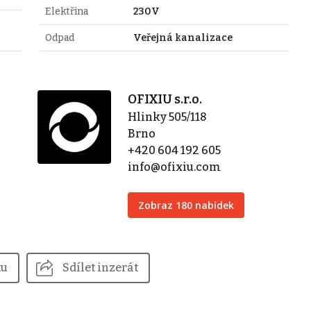
Elektřina
230V
Odpad
Veřejná kanalizace
OFIXIU s.r.o.
Hlinky 505/118
Brno
+420 604 192 605
info@ofixiu.com
Zobraz 180 nabídek
tu
Sdílet inzerát