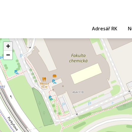
Adresář RK
N
+
−