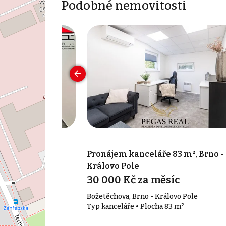
Podobné nemovitosti
 30 m², Brno-
Pronájem kanceláře 83 m², Brno -
Královo Pole
íc
30 000 Kč za měsíc
o-město
Božetěchova, Brno - Královo Pole
30 m²
Typ kanceláře • Plocha 83 m²