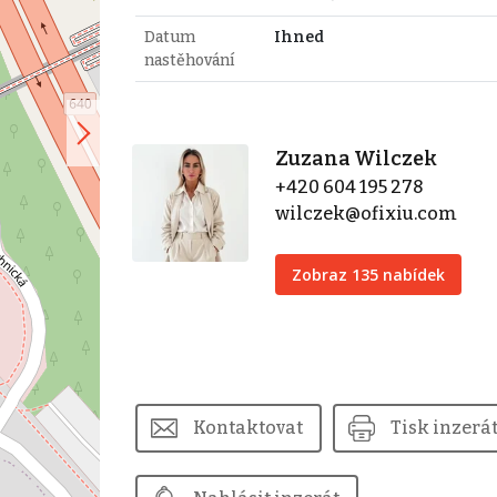
Datum
Ihned
nastěhování
Zuzana Wilczek
+420 604 195 278
wilczek@ofixiu.com
Zobraz 135 nabídek
Kontaktovat
Tisk inzerá