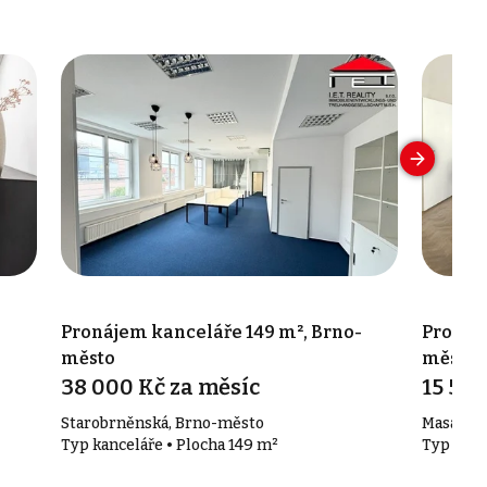
Pronájem kanceláře 149 m², Brno-
Pronáj
město
město
38 000 Kč za měsíc
15 536
Starobrněnská, Brno-město
Masaryko
Typ kanceláře • Plocha 149 m²
Typ kanc