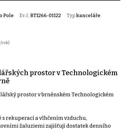
o Pole
Ev. č.
RT1266-01122
Typ
kanceláře
/rok)
ářských prostor v Technologickém
rně
lářský prostor v brněnském Technologickém
é s rekuperací a vlhčením vzduchu,
ovními žaluziemi zajišťují dostatek denního