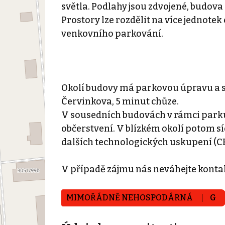
světla. Podlahy jsou zdvojené, budova 
Prostory lze rozdělit na více jednotek
venkovního parkování.
Okolí budovy má parkovou úpravu a 
Červinkova, 5 minut chůze.
V sousedních budovách v rámci parku 
občerstvení. V blízkém okolí potom sí
dalších technologických uskupení (C
V případě zájmu nás neváhejte konta
MIMOŘÁDNĚ NEHOSPODÁRNÁ
G