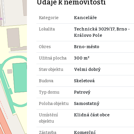
Údaje k nemovitosti
Kategorie
Kanceláře
Lokalita
Technická 3029/17, Brno -
Královo Pole
Okres
Brno-město
Užitná plocha
300 m²
Stav objektu
Velmi dobrý
Budova
Skeletová
Typ domu
Patrový
Poloha objektu
Samostatný
Umístění
Klidná část obce
objektu
Zástavba
Komerční