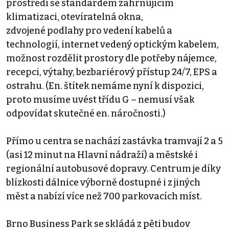
prostředí se standardem zahrnujícím
klimatizaci, otevíratelná okna,
zdvojené podlahy pro vedení kabelů a
technologií, internet vedený optickým kabelem,
možnost rozdělit prostory dle potřeby nájemce,
recepci, výtahy, bezbariérový přístup 24/7, EPS a
ostrahu. (En. štítek nemáme nyní k dispozici,
proto musíme uvést třídu G – nemusí však
odpovídat skutečné en. náročnosti.)
Přímo u centra se nachází zastávka tramvají 2 a 5
(asi 12 minut na Hlavní nádraží) a městské i
regionální autobusové dopravy. Centrum je díky
blízkosti dálnice výborně dostupné i z jiných
měst a nabízí více než 700 parkovacích míst.
Brno Business Park se skládá z pěti budov