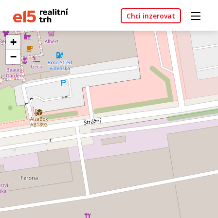
Chci inzerovat
+
−