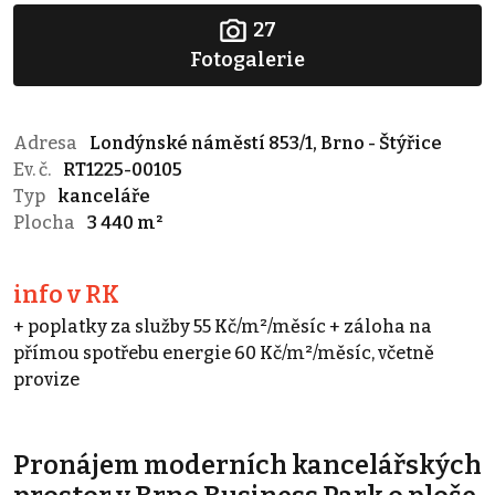
27
Fotogalerie
Adresa
Londýnské náměstí 853/1, Brno - Štýřice
Ev. č.
RT1225-00105
Typ
kanceláře
Plocha
3 440 m²
info v RK
+ poplatky za služby 55 Kč/m²/měsíc + záloha na
přímou spotřebu energie 60 Kč/m²/měsíc, včetně
provize
Pronájem moderních kancelářských