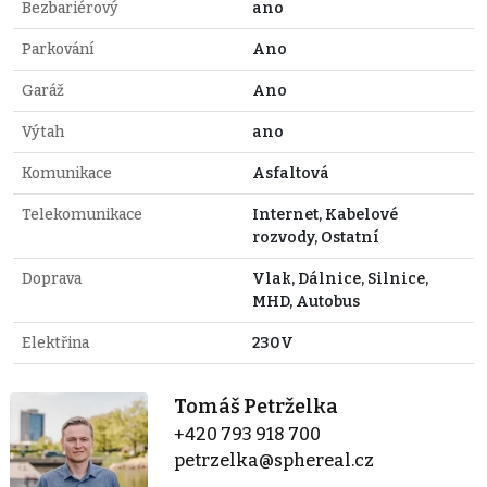
Bezbariérový
ano
Parkování
Ano
Garáž
Ano
Výtah
ano
Komunikace
Asfaltová
Telekomunikace
Internet, Kabelové
rozvody, Ostatní
Doprava
Vlak, Dálnice, Silnice,
MHD, Autobus
Elektřina
230V
Tomáš Petrželka
+420 793 918 700
petrzelka@sphereal.cz