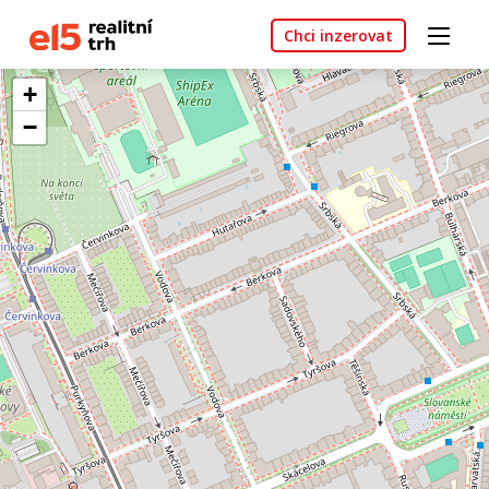
Chci inzerovat
+
−