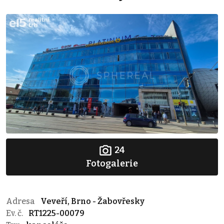
24
Fotogalerie
Adresa
Veveří, Brno - Žabovřesky
Ev. č.
RT1225-00079