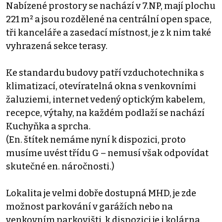
Nabízené prostory se nachází v 7.NP, mají plochu
221 m² a jsou rozdělené na centrální open space,
tři kanceláře a zasedací místnost, je z k nim také
vyhrazená sekce terasy.
Ke standardu budovy patří vzduchotechnika s
klimatizací, otevíratelná okna s venkovními
žaluziemi, internet vedený optickým kabelem,
recepce, výtahy, na každém podlaží se nachází
Kuchyňka a sprcha.
(En. štítek nemáme nyní k dispozici, proto
musíme uvést třídu G – nemusí však odpovídat
skutečné en. náročnosti.)
Lokalita je velmi dobře dostupná MHD, je zde
možnost parkování v garážích nebo na
venkovním parkovišti, k dispozici je i kolárna.