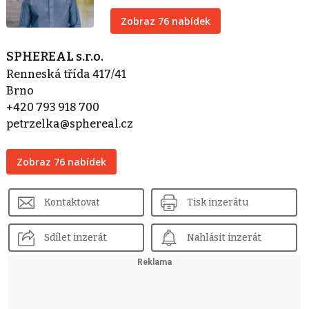
Zobraz 76 nabídek
SPHEREAL s.r.o.
Renneská třída 417/41
Brno
+420 793 918 700
petrzelka@sphereal.cz
Zobraz 76 nabídek
Kontaktovat
Tisk inzerátu
Sdílet inzerát
Nahlásit inzerát