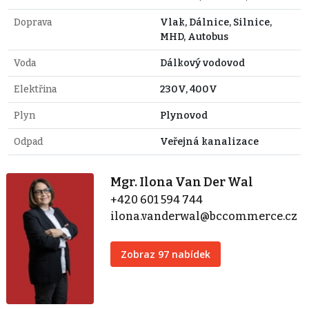
Doprava
Vlak, Dálnice, Silnice,
MHD, Autobus
Voda
Dálkový vodovod
Elektřina
230V, 400V
Plyn
Plynovod
Odpad
Veřejná kanalizace
Mgr. Ilona Van Der Wal
+420 601 594 744
ilona.vanderwal@bccommerce.cz
Zobraz 97 nabídek